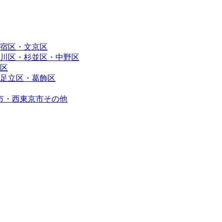
宿区・文京区
川区・杉並区・中野区
区
足立区・葛飾区
市・西東京市その他