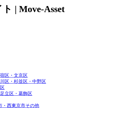
Move-Asset
宿区・文京区
川区・杉並区・中野区
区
足立区・葛飾区
市・西東京市その他