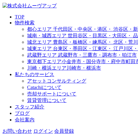
TOP
物件検索
都心エリア
千代田区・中央区・港区・
渋谷区・新
城南・城西エリア
世田谷区・目黒区・大田区・
品
城北エリア
豊島区・板橋区・練馬区・
北区・荒川
城東エリア
台東区・墨田区・江東区・
江戸川区・
武蔵野エリア
武蔵野市・三鷹市・調布市・
狛江市
東京都下エリア
小金井市・国分寺市・府中市
町田
川崎・横浜エリア
川崎市・横浜市
私たちのサービス
アセットコンサルティング
Catachiについて
売却サポートについて
賃貸管理について
スタッフ紹介
ブログ
会社案内
お問い合わせ
ログイン
会員登録