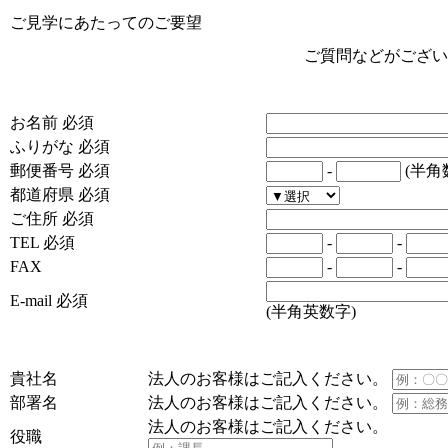
ご見学にあたってのご要望
ご質問などがござい
お名前
必須
ふりがな
必須
郵便番号
必須
-
(半角
都道府県
必須
ご住所
必須
TEL
必須
-
-
FAX
-
-
E-mail
必須
(半角英数字)
貴社名
法人のお客様はご記入ください。
部署名
法人のお客様はご記入ください。
法人のお客様はご記入ください。
役職