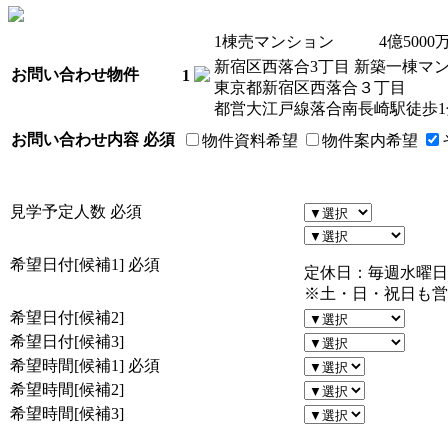
1棟売マンション
4
億
5000
新宿区西落合3丁目 新築一棟マ
お問い合わせ物件
1
東京都新宿区西落合３丁目
都営大江戸線落合南長崎駅徒歩1
お問い合わせ内容
必須
物件資料希望
物件案内希望
見学予定人数
必須
希望日付[候補1]
必須
定休日：毎週水曜日
※土・日・祝日も営
希望日付[候補2]
希望日付[候補3]
希望時間[候補1]
必須
希望時間[候補2]
希望時間[候補3]