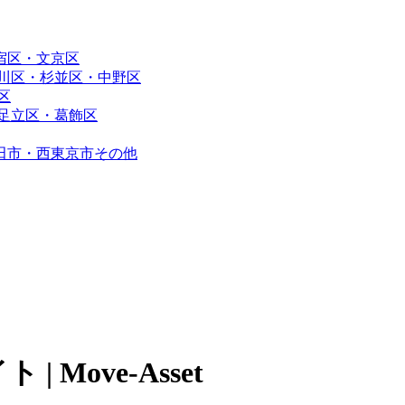
宿区・文京区
川区・杉並区・中野区
区
足立区・葛飾区
田市・西東京市その他
Move-Asset