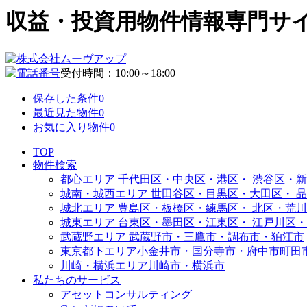
収益・投資用物件情報専門サイト | 
受付時間：10:00～18:00
保存した条件
0
最近見た物件
0
お気に入り物件
0
TOP
物件検索
都心エリア
千代田区・中央区・港区・
渋谷区・新
城南・城西エリア
世田谷区・目黒区・大田区・
品
城北エリア
豊島区・板橋区・練馬区・
北区・荒川
城東エリア
台東区・墨田区・江東区・
江戸川区・
武蔵野エリア
武蔵野市・三鷹市・調布市・
狛江市
東京都下エリア
小金井市・国分寺市・府中市
町田
川崎・横浜エリア
川崎市・横浜市
私たちのサービス
アセットコンサルティング