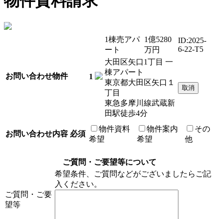
物件資料請求
1棟売アパ
1
億
5280
ID:2025-
6-22-T5
ート
万円
大田区矢口1丁目 一
棟アパート
お問い合わせ物件
1
東京都大田区矢口１
丁目
東急多摩川線武蔵新
田駅徒歩4分
物件資料
物件案内
その
お問い合わせ内容
必須
希望
希望
他
ご質問・ご要望等について
希望条件、ご質問などがございましたらご記
入ください。
ご質問・ご要
望等