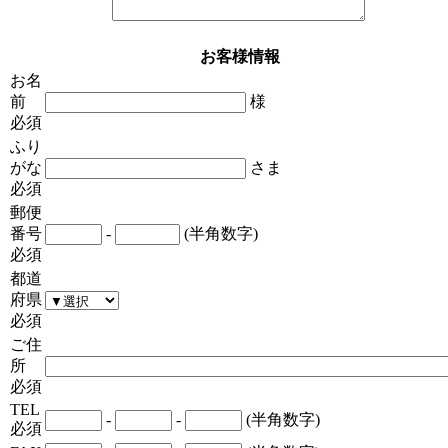
お客様情報
お名
前
様
必須
ふり
がな
さま
必須
郵便
番号
-
(半角数字)
必須
都道
府県
必須
ご住
所
必須
TEL
-
-
(半角数字)
必須