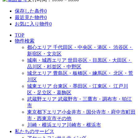
保存した条件
0
最近見た物件
0
お気に入り物件
0
TOP
物件検索
都心エリア
千代田区・中央区・港区・
渋谷区・
新宿区・文京区
城南・城西エリア
世田谷区・目黒区・大田区・
品川区・杉並区・中野区
城北エリア
豊島区・板橋区・練馬区・
北区・荒
川区
城東エリア
台東区・墨田区・江東区・
江戸川
区・足立区・葛飾区
武蔵野エリア
武蔵野市・三鷹市・調布市・
狛江
市
東京都下エリア
小金井市・国分寺市・府中市
町田
市・西東京市その他
川崎・横浜エリア
川崎市・横浜市
私たちのサービス
アセットコンサルティング