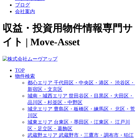
ブログ
会社案内
収益・投資用物件情報専門サ
イト | Move-Asset
TOP
物件検索
都心エリア
千代田区・中央区・港区・
渋谷区・
新宿区・文京区
城南・城西エリア
世田谷区・目黒区・大田区・
品川区・杉並区・中野区
城北エリア
豊島区・板橋区・練馬区・
北区・荒
川区
城東エリア
台東区・墨田区・江東区・
江戸川
区・足立区・葛飾区
武蔵野エリア
武蔵野市・三鷹市・調布市・
狛江