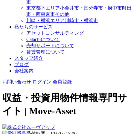
市
東京都下エリア
小金井市・国分寺市・府中市
町田
市・西東京市その他
川崎・横浜エリア
川崎市・横浜市
私たちのサービス
アセットコンサルティング
Catachiについて
売却サポートについて
賃貸管理について
スタッフ紹介
ブログ
会社案内
お問い合わせ
ログイン
会員登録
収益・投資用物件情報専門サ
イト | Move-Asset
受付時間：10:00～18:00