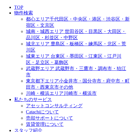
TOP
物件検索
都心エリア
千代田区・中央区・港区・渋谷区・新
宿区・文京区
城南・城西エリア
世田谷区・目黒区・大田区・
品川区・杉並区・中野区
城北エリア
豊島区・板橋区・練馬区・北区・荒
川区
城東エリア
台東区・墨田区・江東区・江戸川
区・足立区・葛飾区
武蔵野エリア
武蔵野市・三鷹市・調布市・狛江
市
東京都下エリア
小金井市・国分寺市・府中市・町
田市・西東京市その他
川崎・横浜エリア
川崎市・横浜市
私たちのサービス
アセットコンサルティング
Catachiについて
売却サポートについて
賃貸管理について
スタッフ紹介