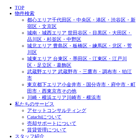
TOP
物件検索
都心エリア
千代田区・中央区・港区・渋谷区・新
宿区・文京区
城南・城西エリア
世田谷区・目黒区・大田区・
品川区・杉並区・中野区
城北エリア
豊島区・板橋区・練馬区・北区・荒
川区
城東エリア
台東区・墨田区・江東区・江戸川
区・足立区・葛飾区
武蔵野エリア
武蔵野市・三鷹市・調布市・狛江
市
東京都下エリア
小金井市・国分寺市・府中市・町
田市・西東京市その他
川崎・横浜エリア
川崎市・横浜市
私たちのサービス
アセットコンサルティング
Catachiについて
売却サポートについて
賃貸管理について
スタッフ紹介