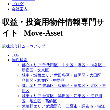
ブログ
会社案内
収益・投資用物件情報専門サ
イト | Move-Asset
TOP
物件検索
都心エリア
千代田区・中央区・港区・
渋谷区・
新宿区・文京区
城南・城西エリア
世田谷区・目黒区・大田区・
品川区・杉並区・中野区
城北エリア
豊島区・板橋区・練馬区・
北区・荒
川区
城東エリア
台東区・墨田区・江東区・
江戸川
区・足立区・葛飾区
武蔵野エリア
武蔵野市・三鷹市・調布市・
狛江