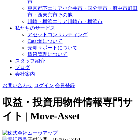
市
東京都下エリア
小金井市・国分寺市・府中市
町田
市・西東京市その他
川崎・横浜エリア
川崎市・横浜市
私たちのサービス
アセットコンサルティング
Catachiについて
売却サポートについて
賃貸管理について
スタッフ紹介
ブログ
会社案内
お問い合わせ
ログイン
会員登録
収益・投資用物件情報専門サ
イト | Move-Asset
受付時間：10:00～18:00