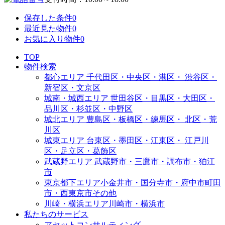
保存した条件
0
最近見た物件
0
お気に入り物件
0
TOP
物件検索
都心エリア
千代田区・中央区・港区・
渋谷区・
新宿区・文京区
城南・城西エリア
世田谷区・目黒区・大田区・
品川区・杉並区・中野区
城北エリア
豊島区・板橋区・練馬区・
北区・荒
川区
城東エリア
台東区・墨田区・江東区・
江戸川
区・足立区・葛飾区
武蔵野エリア
武蔵野市・三鷹市・調布市・
狛江
市
東京都下エリア
小金井市・国分寺市・府中市
町田
市・西東京市その他
川崎・横浜エリア
川崎市・横浜市
私たちのサービス
アセットコンサルティング