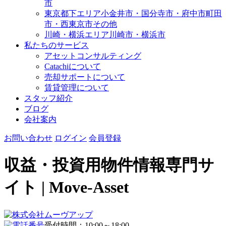
市
東京都下エリア
小金井市・国分寺市・府中市
町田
市・西東京市その他
川崎・横浜エリア
川崎市・横浜市
私たちのサービス
アセットコンサルティング
Catachiについて
売却サポートについて
賃貸管理について
スタッフ紹介
ブログ
会社案内
お問い合わせ
ログイン
会員登録
収益・投資用物件情報専門サ
イト | Move-Asset
受付時間：10:00～18:00