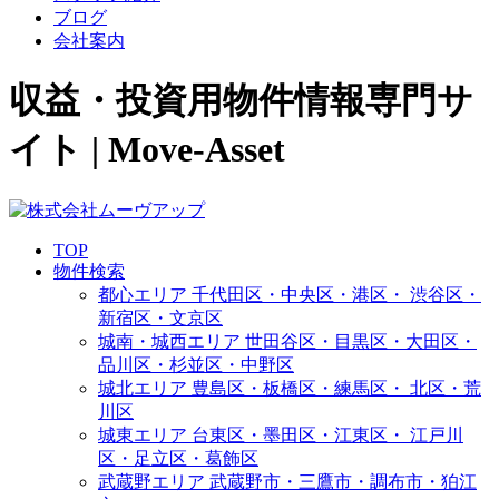
ブログ
会社案内
収益・投資用物件情報専門サ
イト | Move-Asset
TOP
物件検索
都心エリア
千代田区・中央区・港区・
渋谷区・
新宿区・文京区
城南・城西エリア
世田谷区・目黒区・大田区・
品川区・杉並区・中野区
城北エリア
豊島区・板橋区・練馬区・
北区・荒
川区
城東エリア
台東区・墨田区・江東区・
江戸川
区・足立区・葛飾区
武蔵野エリア
武蔵野市・三鷹市・調布市・
狛江