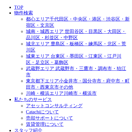
TOP
物件検索
都心エリア
千代田区・中央区・港区・渋谷区・新
宿区・文京区
城南・城西エリア
世田谷区・目黒区・大田区・
品川区・杉並区・中野区
城北エリア
豊島区・板橋区・練馬区・北区・荒
川区
城東エリア
台東区・墨田区・江東区・江戸川
区・足立区・葛飾区
武蔵野エリア
武蔵野市・三鷹市・調布市・狛江
市
東京都下エリア
小金井市・国分寺市・府中市・町
田市・西東京市その他
川崎・横浜エリア
川崎市・横浜市
私たちのサービス
アセットコンサルティング
Catachiについて
売却サポートについて
賃貸管理について
スタッフ紹介