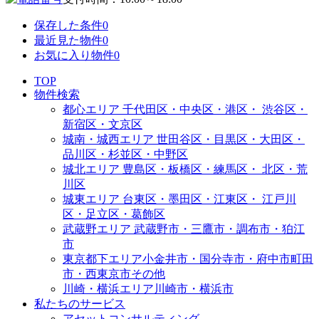
保存した条件
0
最近見た物件
0
お気に入り物件
0
TOP
物件検索
都心エリア
千代田区・中央区・港区・
渋谷区・
新宿区・文京区
城南・城西エリア
世田谷区・目黒区・大田区・
品川区・杉並区・中野区
城北エリア
豊島区・板橋区・練馬区・
北区・荒
川区
城東エリア
台東区・墨田区・江東区・
江戸川
区・足立区・葛飾区
武蔵野エリア
武蔵野市・三鷹市・調布市・
狛江
市
東京都下エリア
小金井市・国分寺市・府中市
町田
市・西東京市その他
川崎・横浜エリア
川崎市・横浜市
私たちのサービス
アセットコンサルティング