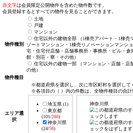
赤文字
は会員限定公開物件を含めた物件数です。
会員登録するとすべての物件を見ることができます。
土地
戸建
マンション
住宅以外の建物全部
（1棟売アパート・1棟売
物件種別
ゾートマンション・1棟売リノベーションマンシ
宅・住宅付店舗・店舗事務所・事務所・ビル・倉
館・別荘・寮・その他）
住宅以外の建物一部
（マンション・店舗・店
の他）
物件種目
※都道府県を選択し、次に市区町村を選択して
※各項目の（ ）内の件数は、全物件種目の合
神奈川県
埼玉県 (1)
東京都
エリア選
(101/
288
)
択
神奈川県
(24/
58
)