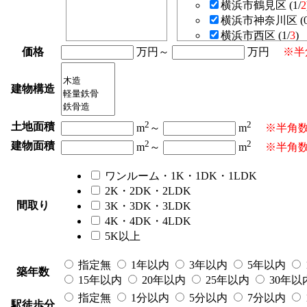
横浜市鶴見区 (1/
2
横浜市神奈川区 (0
横浜市西区 (1/
3
)
横浜市南区 (1/
4
)
価格
万円～
万円
※半
横浜市保土ケ谷区 (
横浜市港北区 (0/
4
建物構造
横浜市緑区 (1/
3
)
横浜市青葉区 (0/
1
2
2
横浜市都筑区 (0/
1
土地面積
m
～
m
※半角
川崎市川崎区 (6/
9
2
2
建物面積
m
～
m
※半角
川崎市幸区 (1/
3
)
川崎市中原区 (5/
6
ワンルーム・1K・1DK・1LDK
川崎市高津区 (1/
4
2K・2DK・2LDK
川崎市多摩区 (4/
8
間取り
3K・3DK・3LDK
川崎市宮前区 (1/
2
4K・4DK・4LDK
川崎市麻生区 (2)
5K以上
大和市 (0/
2
)
指定無
1年以内
3年以内
5年以内
築年数
15年以内
20年以内
25年以内
30年以
指定無
1分以内
5分以内
7分以内
駅徒歩分