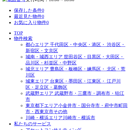
保存した条件
0
最近見た物件
0
お気に入り物件
0
TOP
物件検索
都心エリア
千代田区・中央区・港区・
渋谷区・
新宿区・文京区
城南・城西エリア
世田谷区・目黒区・大田区・
品川区・杉並区・中野区
城北エリア
豊島区・板橋区・練馬区・
北区・荒
川区
城東エリア
台東区・墨田区・江東区・
江戸川
区・足立区・葛飾区
武蔵野エリア
武蔵野市・三鷹市・調布市・
狛江
市
東京都下エリア
小金井市・国分寺市・府中市
町田
市・西東京市その他
川崎・横浜エリア
川崎市・横浜市
私たちのサービス
アセットコンサルティング