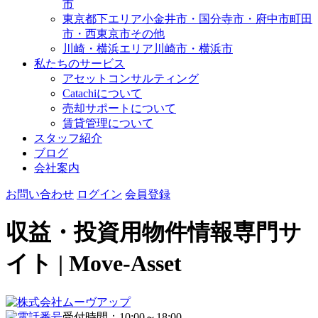
市
東京都下エリア
小金井市・国分寺市・府中市
町田
市・西東京市その他
川崎・横浜エリア
川崎市・横浜市
私たちのサービス
アセットコンサルティング
Catachiについて
売却サポートについて
賃貸管理について
スタッフ紹介
ブログ
会社案内
お問い合わせ
ログイン
会員登録
収益・投資用物件情報専門サ
イト | Move-Asset
受付時間：10:00～18:00