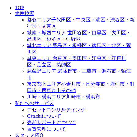
TOP
物件検索
都心エリア
千代田区・中央区・港区・渋谷区・新
宿区・文京区
城南・城西エリア
世田谷区・目黒区・大田区・
品川区・杉並区・中野区
城北エリア
豊島区・板橋区・練馬区・北区・荒
川区
城東エリア
台東区・墨田区・江東区・江戸川
区・足立区・葛飾区
武蔵野エリア
武蔵野市・三鷹市・調布市・狛江
市
東京都下エリア
小金井市・国分寺市・府中市・町
田市・西東京市その他
川崎・横浜エリア
川崎市・横浜市
私たちのサービス
アセットコンサルティング
Catachiについて
売却サポートについて
賃貸管理について
スタッフ紹介