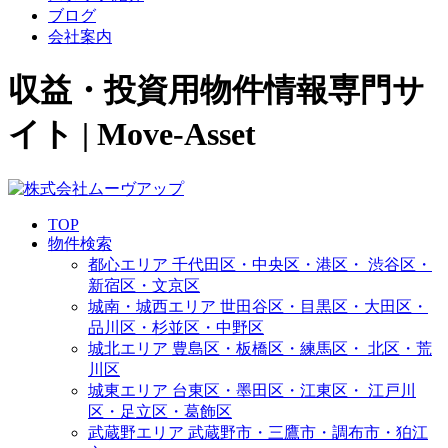
ブログ
会社案内
収益・投資用物件情報専門サ
イト | Move-Asset
TOP
物件検索
都心エリア
千代田区・中央区・港区・
渋谷区・
新宿区・文京区
城南・城西エリア
世田谷区・目黒区・大田区・
品川区・杉並区・中野区
城北エリア
豊島区・板橋区・練馬区・
北区・荒
川区
城東エリア
台東区・墨田区・江東区・
江戸川
区・足立区・葛飾区
武蔵野エリア
武蔵野市・三鷹市・調布市・
狛江