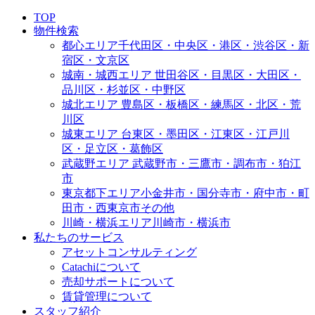
TOP
物件検索
都心エリア
千代田区・中央区・港区・渋谷区・新
宿区・文京区
城南・城西エリア
世田谷区・目黒区・大田区・
品川区・杉並区・中野区
城北エリア
豊島区・板橋区・練馬区・北区・荒
川区
城東エリア
台東区・墨田区・江東区・江戸川
区・足立区・葛飾区
武蔵野エリア
武蔵野市・三鷹市・調布市・狛江
市
東京都下エリア
小金井市・国分寺市・府中市・町
田市・西東京市その他
川崎・横浜エリア
川崎市・横浜市
私たちのサービス
アセットコンサルティング
Catachiについて
売却サポートについて
賃貸管理について
スタッフ紹介