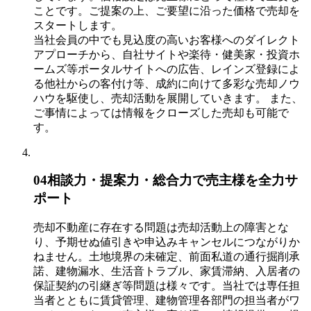
ことです。ご提案の上、ご要望に沿った価格で売却を
スタートします。
当社会員の中でも見込度の高いお客様へのダイレクト
アプローチから、自社サイトや楽待・健美家・投資ホ
ームズ等ポータルサイトへの広告、レインズ登録によ
る他社からの客付け等、成約に向けて多彩な売却ノウ
ハウを駆使し、売却活動を展開していきます。 また、
ご事情によっては情報をクローズした売却も可能で
す。
04
相談力・提案力・総合力で売主様を全力サ
ポート
売却不動産に存在する問題は売却活動上の障害とな
り、予期せぬ値引きや申込みキャンセルにつながりか
ねません。土地境界の未確定、前面私道の通行掘削承
諾、建物漏水、生活音トラブル、家賃滞納、入居者の
保証契約の引継ぎ等問題は様々です。当社では専任担
当者とともに賃貸管理、建物管理各部門の担当者がワ