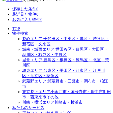
保存した条件
0
最近見た物件
0
お気に入り物件
0
TOP
物件検索
都心エリア
千代田区・中央区・港区・
渋谷区・
新宿区・文京区
城南・城西エリア
世田谷区・目黒区・大田区・
品川区・杉並区・中野区
城北エリア
豊島区・板橋区・練馬区・
北区・荒
川区
城東エリア
台東区・墨田区・江東区・
江戸川
区・足立区・葛飾区
武蔵野エリア
武蔵野市・三鷹市・調布市・
狛江
市
東京都下エリア
小金井市・国分寺市・府中市
町田
市・西東京市その他
川崎・横浜エリア
川崎市・横浜市
私たちのサービス
アセットコンサルティング