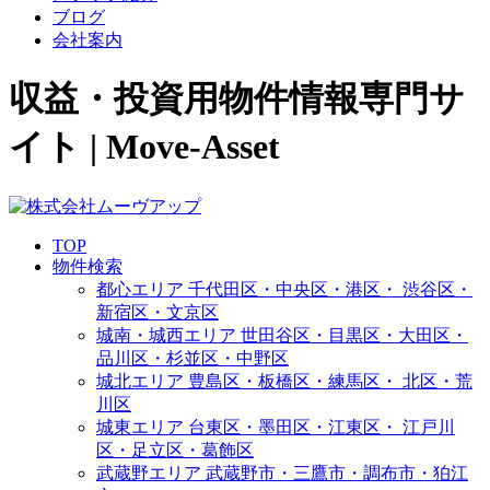
ブログ
会社案内
収益・投資用物件情報専門サ
イト | Move-Asset
TOP
物件検索
都心エリア
千代田区・中央区・港区・
渋谷区・
新宿区・文京区
城南・城西エリア
世田谷区・目黒区・大田区・
品川区・杉並区・中野区
城北エリア
豊島区・板橋区・練馬区・
北区・荒
川区
城東エリア
台東区・墨田区・江東区・
江戸川
区・足立区・葛飾区
武蔵野エリア
武蔵野市・三鷹市・調布市・
狛江