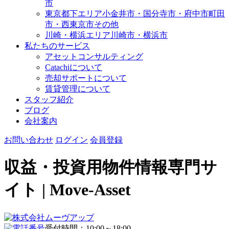
市
東京都下エリア
小金井市・国分寺市・府中市
町田
市・西東京市その他
川崎・横浜エリア
川崎市・横浜市
私たちのサービス
アセットコンサルティング
Catachiについて
売却サポートについて
賃貸管理について
スタッフ紹介
ブログ
会社案内
お問い合わせ
ログイン
会員登録
収益・投資用物件情報専門サ
イト | Move-Asset
受付時間：10:00～18:00