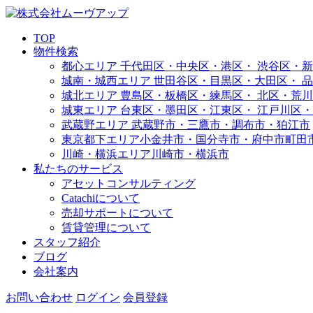
TOP
物件検索
都心エリア
千代田区・中央区・港区・
渋谷区・新
城南・城西エリア
世田谷区・目黒区・大田区・
品
城北エリア
豊島区・板橋区・練馬区・
北区・荒川
城東エリア
台東区・墨田区・江東区・
江戸川区・
武蔵野エリア
武蔵野市・三鷹市・調布市・
狛江市
東京都下エリア
小金井市・国分寺市・府中市
町田
川崎・横浜エリア
川崎市・横浜市
私たちのサービス
アセットコンサルティング
Catachiについて
売却サポートについて
賃貸管理について
スタッフ紹介
ブログ
会社案内
お問い合わせ
ログイン
会員登録