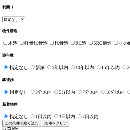
利回り
物件構造
木造
軽量鉄骨造
鉄骨造
RC造
SRC構造
その
築年数
指定なし
新築
5年以内
10年以内
15年以内
駅徒歩
指定なし
3分以内
5分以内
7分以内
10分以内
新着物件
指定なし
1日以内
3日以内
7日以内
検索条件
この条件で絞り込む
条件をクリア
収益物件