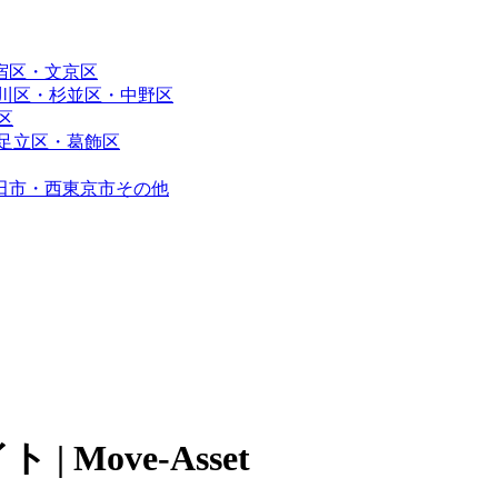
宿区・文京区
川区・杉並区・中野区
区
足立区・葛飾区
田市・西東京市その他
Move-Asset