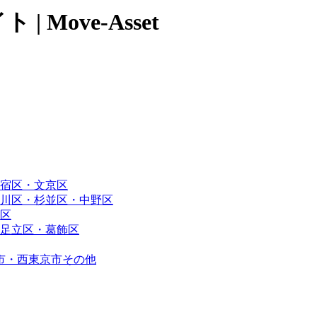
Move-Asset
宿区・文京区
川区・杉並区・中野区
区
足立区・葛飾区
市・西東京市その他