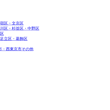
宿区・文京区
川区・杉並区・中野区
区
足立区・葛飾区
市・西東京市その他