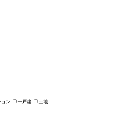
ション
一戸建
土地