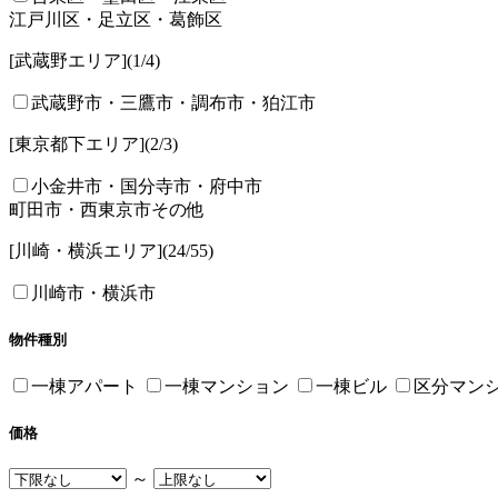
江戸川区・足立区・葛飾区
[武蔵野エリア]
(1/
4
)
武蔵野市・三鷹市・調布市・狛江市
[東京都下エリア]
(2/
3
)
小金井市・国分寺市・府中市
町田市・西東京市その他
[川崎・横浜エリア]
(24/
55
)
川崎市・横浜市
物件種別
一棟アパート
一棟マンション
一棟ビル
区分マン
価格
～