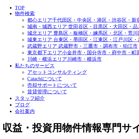
TOP
物件検索
都心エリア
千代田区・中央区・港区・渋谷区・新
城南・城西エリア
世田谷区・目黒区・大田区・品
城北エリア
豊島区・板橋区・練馬区・北区・荒川
城東エリア
台東区・墨田区・江東区・江戸川区・
武蔵野エリア
武蔵野市・三鷹市・調布市・狛江市
東京都下エリア
小金井市・国分寺市・府中市・町
川崎・横浜エリア
川崎市・横浜市
私たちのサービス
アセットコンサルティング
Catachiについて
売却サポートについて
賃貸管理について
スタッフ紹介
ブログ
会社案内
収益・投資用物件情報専門サイト | 