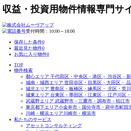
収益・投資用物件情報専門サイト | 
受付時間：10:00～18:00
保存した条件
0
最近見た物件
0
お気に入り物件
0
TOP
物件検索
都心エリア
千代田区・中央区・港区・
渋谷区・新
城南・城西エリア
世田谷区・目黒区・大田区・
品
城北エリア
豊島区・板橋区・練馬区・
北区・荒川
城東エリア
台東区・墨田区・江東区・
江戸川区・
武蔵野エリア
武蔵野市・三鷹市・調布市・
狛江市
東京都下エリア
小金井市・国分寺市・府中市
町田
川崎・横浜エリア
川崎市・横浜市
私たちのサービス
アセットコンサルティング