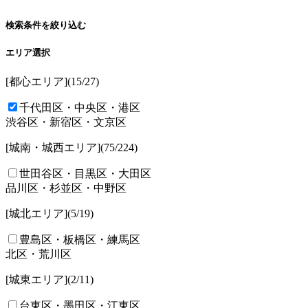
検索条件を絞り込む
エリア選択
[都心エリア]
(15/
27
)
千代田区・中央区・港区
渋谷区・新宿区・文京区
[城南・城西エリア]
(75/
224
)
世田谷区・目黒区・大田区
品川区・杉並区・中野区
[城北エリア]
(5/
19
)
豊島区・板橋区・練馬区
北区・荒川区
[城東エリア]
(2/
11
)
台東区・墨田区・江東区