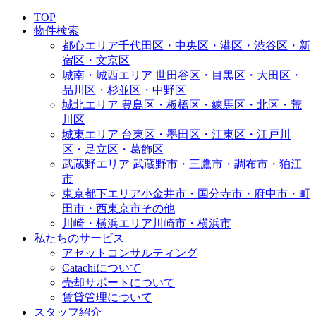
TOP
物件検索
都心エリア
千代田区・中央区・港区・渋谷区・新
宿区・文京区
城南・城西エリア
世田谷区・目黒区・大田区・
品川区・杉並区・中野区
城北エリア
豊島区・板橋区・練馬区・北区・荒
川区
城東エリア
台東区・墨田区・江東区・江戸川
区・足立区・葛飾区
武蔵野エリア
武蔵野市・三鷹市・調布市・狛江
市
東京都下エリア
小金井市・国分寺市・府中市・町
田市・西東京市その他
川崎・横浜エリア
川崎市・横浜市
私たちのサービス
アセットコンサルティング
Catachiについて
売却サポートについて
賃貸管理について
スタッフ紹介