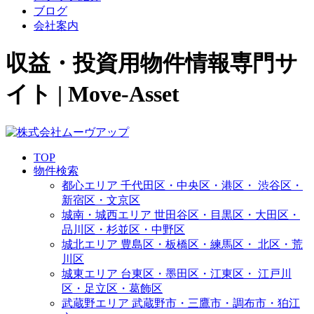
ブログ
会社案内
収益・投資用物件情報専門サ
イト | Move-Asset
TOP
物件検索
都心エリア
千代田区・中央区・港区・
渋谷区・
新宿区・文京区
城南・城西エリア
世田谷区・目黒区・大田区・
品川区・杉並区・中野区
城北エリア
豊島区・板橋区・練馬区・
北区・荒
川区
城東エリア
台東区・墨田区・江東区・
江戸川
区・足立区・葛飾区
武蔵野エリア
武蔵野市・三鷹市・調布市・
狛江