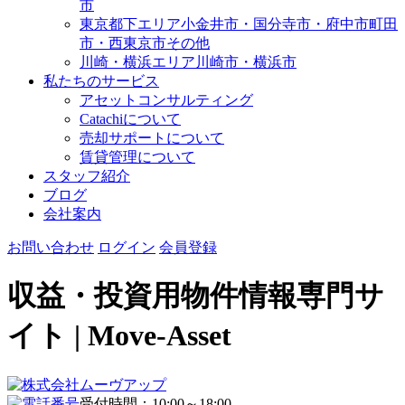
市
東京都下エリア
小金井市・国分寺市・府中市
町田
市・西東京市その他
川崎・横浜エリア
川崎市・横浜市
私たちのサービス
アセットコンサルティング
Catachiについて
売却サポートについて
賃貸管理について
スタッフ紹介
ブログ
会社案内
お問い合わせ
ログイン
会員登録
収益・投資用物件情報専門サ
イト | Move-Asset
受付時間：10:00～18:00