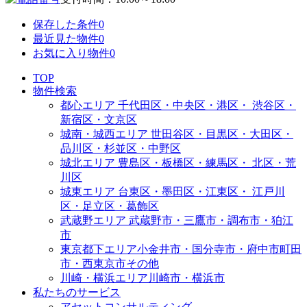
保存した条件
0
最近見た物件
0
お気に入り物件
0
TOP
物件検索
都心エリア
千代田区・中央区・港区・
渋谷区・
新宿区・文京区
城南・城西エリア
世田谷区・目黒区・大田区・
品川区・杉並区・中野区
城北エリア
豊島区・板橋区・練馬区・
北区・荒
川区
城東エリア
台東区・墨田区・江東区・
江戸川
区・足立区・葛飾区
武蔵野エリア
武蔵野市・三鷹市・調布市・
狛江
市
東京都下エリア
小金井市・国分寺市・府中市
町田
市・西東京市その他
川崎・横浜エリア
川崎市・横浜市
私たちのサービス
アセットコンサルティング