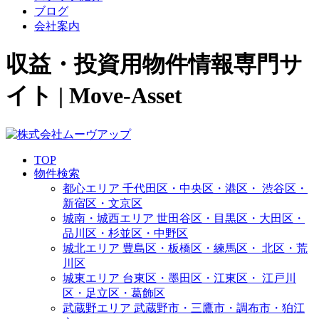
ブログ
会社案内
収益・投資用物件情報専門サ
イト | Move-Asset
TOP
物件検索
都心エリア
千代田区・中央区・港区・
渋谷区・
新宿区・文京区
城南・城西エリア
世田谷区・目黒区・大田区・
品川区・杉並区・中野区
城北エリア
豊島区・板橋区・練馬区・
北区・荒
川区
城東エリア
台東区・墨田区・江東区・
江戸川
区・足立区・葛飾区
武蔵野エリア
武蔵野市・三鷹市・調布市・
狛江