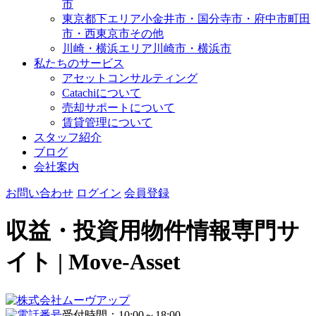
市
東京都下エリア
小金井市・国分寺市・府中市
町田
市・西東京市その他
川崎・横浜エリア
川崎市・横浜市
私たちのサービス
アセットコンサルティング
Catachiについて
売却サポートについて
賃貸管理について
スタッフ紹介
ブログ
会社案内
お問い合わせ
ログイン
会員登録
収益・投資用物件情報専門サ
イト | Move-Asset
受付時間：10:00～18:00