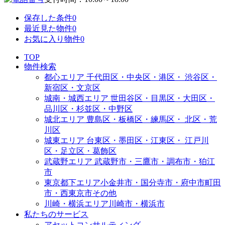
保存した条件
0
最近見た物件
0
お気に入り物件
0
TOP
物件検索
都心エリア
千代田区・中央区・港区・
渋谷区・
新宿区・文京区
城南・城西エリア
世田谷区・目黒区・大田区・
品川区・杉並区・中野区
城北エリア
豊島区・板橋区・練馬区・
北区・荒
川区
城東エリア
台東区・墨田区・江東区・
江戸川
区・足立区・葛飾区
武蔵野エリア
武蔵野市・三鷹市・調布市・
狛江
市
東京都下エリア
小金井市・国分寺市・府中市
町田
市・西東京市その他
川崎・横浜エリア
川崎市・横浜市
私たちのサービス
アセットコンサルティング