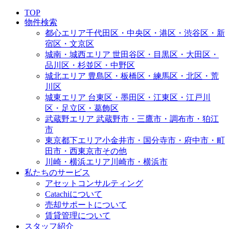
TOP
物件検索
都心エリア
千代田区・中央区・港区・渋谷区・新
宿区・文京区
城南・城西エリア
世田谷区・目黒区・大田区・
品川区・杉並区・中野区
城北エリア
豊島区・板橋区・練馬区・北区・荒
川区
城東エリア
台東区・墨田区・江東区・江戸川
区・足立区・葛飾区
武蔵野エリア
武蔵野市・三鷹市・調布市・狛江
市
東京都下エリア
小金井市・国分寺市・府中市・町
田市・西東京市その他
川崎・横浜エリア
川崎市・横浜市
私たちのサービス
アセットコンサルティング
Catachiについて
売却サポートについて
賃貸管理について
スタッフ紹介