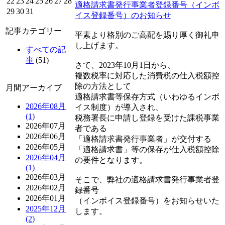
22
23
24
25
26
27
28
適格請求書発行事業者登録番号（インボ
29
30
31
イス登録番号）のお知らせ
記事カテゴリー
平素より格別のご高配を賜り厚く御礼申
し上げます。
すべての記
事
(51)
さて、2023年10月1日から、
複数税率に対応した消費税の仕入税額控
除の方法として
月間アーカイブ
適格請求書等保存方式（いわゆるインボ
2026年08月
イス制度）が導入され、
(1)
税務署長に申請し登録を受けた課税事業
2026年07月
者である
2026年06月
「適格請求書発行事業者」が交付する
2026年05月
「適格請求書」等の保存が仕入税額控除
2026年04月
の要件となります。
(1)
2026年03月
そこで、弊社の適格請求書発行事業者登
2026年02月
録番号
2026年01月
（インボイス登録番号）をお知らせいた
2025年12月
します。
(2)