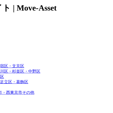
Move-Asset
宿区・文京区
川区・杉並区・中野区
区
足立区・葛飾区
市・西東京市その他