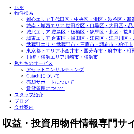
TOP
物件検索
都心エリア
千代田区・中央区・港区・渋谷区・新
城南・城西エリア
世田谷区・目黒区・大田区・品
城北エリア
豊島区・板橋区・練馬区・北区・荒川
城東エリア
台東区・墨田区・江東区・江戸川区・
武蔵野エリア
武蔵野市・三鷹市・調布市・狛江市
東京都下エリア
小金井市・国分寺市・府中市・町
川崎・横浜エリア
川崎市・横浜市
私たちのサービス
アセットコンサルティング
Catachiについて
売却サポートについて
賃貸管理について
スタッフ紹介
ブログ
会社案内
収益・投資用物件情報専門サイト | 