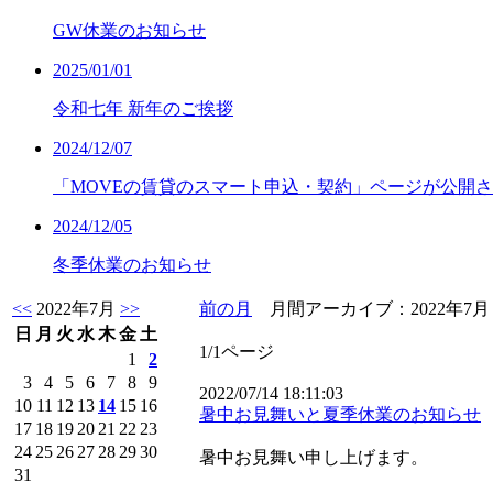
GW休業のお知らせ
2025/01/01
令和七年 新年のご挨拶
2024/12/07
「MOVEの賃貸のスマート申込・契約」ページが公開
2024/12/05
冬季休業のお知らせ
<<
2022年7月
>>
前の月
月間アーカイブ：2022年
日
月
火
水
木
金
土
1/1ページ
1
2
3
4
5
6
7
8
9
2022/07/14 18:11:03
10
11
12
13
14
15
16
暑中お見舞いと夏季休業のお知らせ
17
18
19
20
21
22
23
24
25
26
27
28
29
30
暑中お見舞い申し上げます。
31