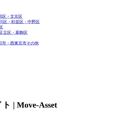
宿区・文京区
川区・杉並区・中野区
区
足立区・葛飾区
田市・西東京市その他
Move-Asset