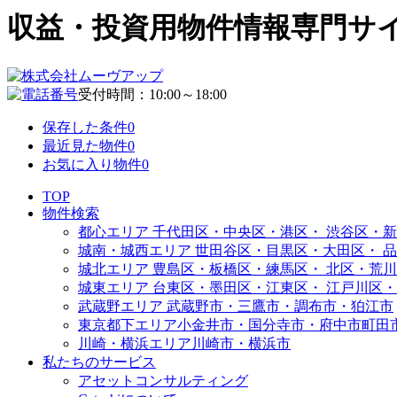
収益・投資用物件情報専門サイト | 
受付時間：10:00～18:00
保存した条件
0
最近見た物件
0
お気に入り物件
0
TOP
物件検索
都心エリア
千代田区・中央区・港区・
渋谷区・新
城南・城西エリア
世田谷区・目黒区・大田区・
品
城北エリア
豊島区・板橋区・練馬区・
北区・荒川
城東エリア
台東区・墨田区・江東区・
江戸川区・
武蔵野エリア
武蔵野市・三鷹市・調布市・
狛江市
東京都下エリア
小金井市・国分寺市・府中市
町田
川崎・横浜エリア
川崎市・横浜市
私たちのサービス
アセットコンサルティング