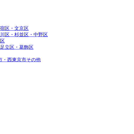
宿区・文京区
川区・杉並区・中野区
区
足立区・葛飾区
市・西東京市その他