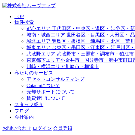
TOP
物件検索
都心エリア
千代田区・中央区・港区・
渋谷区・新
城南・城西エリア
世田谷区・目黒区・大田区・
品
城北エリア
豊島区・板橋区・練馬区・
北区・荒川
城東エリア
台東区・墨田区・江東区・
江戸川区・
武蔵野エリア
武蔵野市・三鷹市・調布市・
狛江市
東京都下エリア
小金井市・国分寺市・府中市
町田
川崎・横浜エリア
川崎市・横浜市
私たちのサービス
アセットコンサルティング
Catachiについて
売却サポートについて
賃貸管理について
スタッフ紹介
ブログ
会社案内
お問い合わせ
ログイン
会員登録