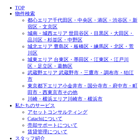
TOP
物件検索
都心エリア
千代田区・中央区・港区・渋谷区・新
宿区・文京区
城南・城西エリア
世田谷区・目黒区・大田区・
品川区・杉並区・中野区
城北エリア
豊島区・板橋区・練馬区・北区・荒
川区
城東エリア
台東区・墨田区・江東区・江戸川
区・足立区・葛飾区
武蔵野エリア
武蔵野市・三鷹市・調布市・狛江
市
東京都下エリア
小金井市・国分寺市・府中市・町
田市・西東京市その他
川崎・横浜エリア
川崎市・横浜市
私たちのサービス
アセットコンサルティング
Catachiについて
売却サポートについて
賃貸管理について
スタッフ紹介