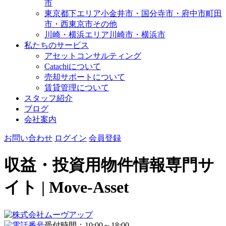
市
東京都下エリア
小金井市・国分寺市・府中市
町田
市・西東京市その他
川崎・横浜エリア
川崎市・横浜市
私たちのサービス
アセットコンサルティング
Catachiについて
売却サポートについて
賃貸管理について
スタッフ紹介
ブログ
会社案内
お問い合わせ
ログイン
会員登録
収益・投資用物件情報専門サ
イト | Move-Asset
受付時間：10:00～18:00