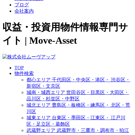
ブログ
会社案内
収益・投資用物件情報専門サ
イト | Move-Asset
TOP
物件検索
都心エリア
千代田区・中央区・港区・
渋谷区・
新宿区・文京区
城南・城西エリア
世田谷区・目黒区・大田区・
品川区・杉並区・中野区
城北エリア
豊島区・板橋区・練馬区・
北区・荒
川区
城東エリア
台東区・墨田区・江東区・
江戸川
区・足立区・葛飾区
武蔵野エリア
武蔵野市・三鷹市・調布市・
狛江