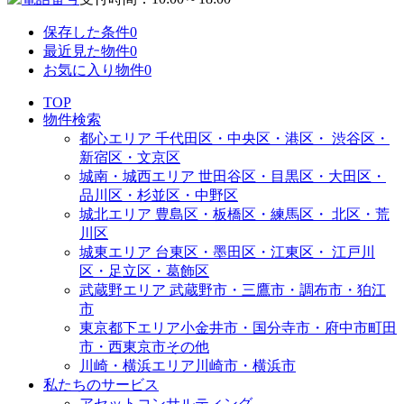
保存した条件
0
最近見た物件
0
お気に入り物件
0
TOP
物件検索
都心エリア
千代田区・中央区・港区・
渋谷区・
新宿区・文京区
城南・城西エリア
世田谷区・目黒区・大田区・
品川区・杉並区・中野区
城北エリア
豊島区・板橋区・練馬区・
北区・荒
川区
城東エリア
台東区・墨田区・江東区・
江戸川
区・足立区・葛飾区
武蔵野エリア
武蔵野市・三鷹市・調布市・
狛江
市
東京都下エリア
小金井市・国分寺市・府中市
町田
市・西東京市その他
川崎・横浜エリア
川崎市・横浜市
私たちのサービス
アセットコンサルティング