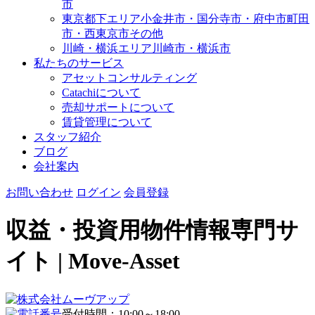
市
東京都下エリア
小金井市・国分寺市・府中市
町田
市・西東京市その他
川崎・横浜エリア
川崎市・横浜市
私たちのサービス
アセットコンサルティング
Catachiについて
売却サポートについて
賃貸管理について
スタッフ紹介
ブログ
会社案内
お問い合わせ
ログイン
会員登録
収益・投資用物件情報専門サ
イト | Move-Asset
受付時間：10:00～18:00