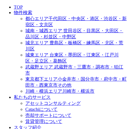
TOP
物件検索
都心エリア
千代田区・中央区・港区・渋谷区・新
宿区・文京区
城南・城西エリア
世田谷区・目黒区・大田区・
品川区・杉並区・中野区
城北エリア
豊島区・板橋区・練馬区・北区・荒
川区
城東エリア
台東区・墨田区・江東区・江戸川
区・足立区・葛飾区
武蔵野エリア
武蔵野市・三鷹市・調布市・狛江
市
東京都下エリア
小金井市・国分寺市・府中市・町
田市・西東京市その他
川崎・横浜エリア
川崎市・横浜市
私たちのサービス
アセットコンサルティング
Catachiについて
売却サポートについて
賃貸管理について
スタッフ紹介