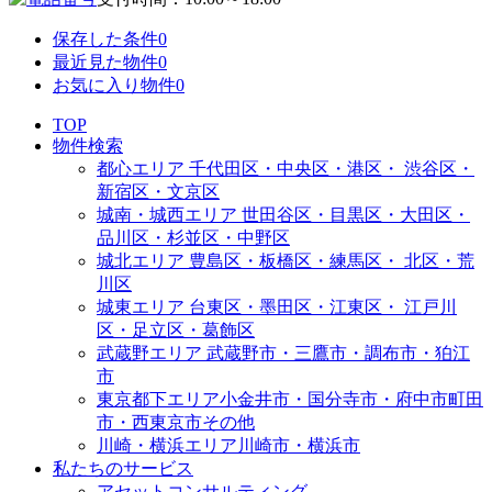
保存した条件
0
最近見た物件
0
お気に入り物件
0
TOP
物件検索
都心エリア
千代田区・中央区・港区・
渋谷区・
新宿区・文京区
城南・城西エリア
世田谷区・目黒区・大田区・
品川区・杉並区・中野区
城北エリア
豊島区・板橋区・練馬区・
北区・荒
川区
城東エリア
台東区・墨田区・江東区・
江戸川
区・足立区・葛飾区
武蔵野エリア
武蔵野市・三鷹市・調布市・
狛江
市
東京都下エリア
小金井市・国分寺市・府中市
町田
市・西東京市その他
川崎・横浜エリア
川崎市・横浜市
私たちのサービス
アセットコンサルティング