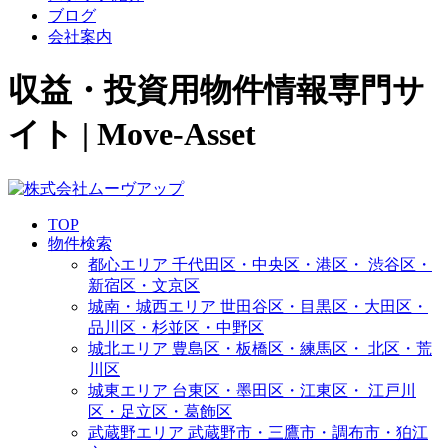
ブログ
会社案内
収益・投資用物件情報専門サ
イト | Move-Asset
TOP
物件検索
都心エリア
千代田区・中央区・港区・
渋谷区・
新宿区・文京区
城南・城西エリア
世田谷区・目黒区・大田区・
品川区・杉並区・中野区
城北エリア
豊島区・板橋区・練馬区・
北区・荒
川区
城東エリア
台東区・墨田区・江東区・
江戸川
区・足立区・葛飾区
武蔵野エリア
武蔵野市・三鷹市・調布市・
狛江