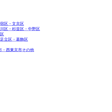
宿区・文京区
川区・杉並区・中野区
区
足立区・葛飾区
市・西東京市その他