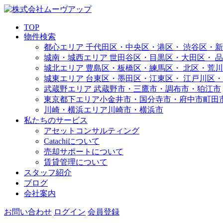
TOP
物件検索
都心エリア
千代田区・中央区・港区・
渋谷区・新
城南・城西エリア
世田谷区・目黒区・大田区・
品
城北エリア
豊島区・板橋区・練馬区・
北区・荒川
城東エリア
台東区・墨田区・江東区・
江戸川区・
武蔵野エリア
武蔵野市・三鷹市・調布市・
狛江市
東京都下エリア
小金井市・国分寺市・府中市
町田
川崎・横浜エリア
川崎市・横浜市
私たちのサービス
アセットコンサルティング
Catachiについて
売却サポートについて
賃貸管理について
スタッフ紹介
ブログ
会社案内
お問い合わせ
ログイン
会員登録