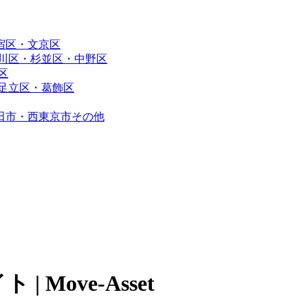
宿区・文京区
川区・杉並区・中野区
区
足立区・葛飾区
田市・西東京市その他
Move-Asset