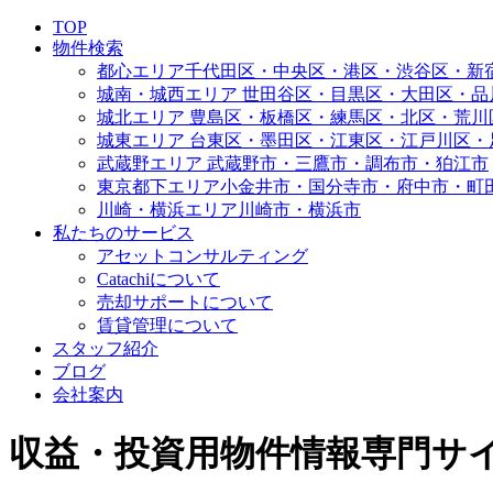
TOP
物件検索
都心エリア
千代田区・中央区・港区・渋谷区・新
城南・城西エリア
世田谷区・目黒区・大田区・品
城北エリア
豊島区・板橋区・練馬区・北区・荒川
城東エリア
台東区・墨田区・江東区・江戸川区・
武蔵野エリア
武蔵野市・三鷹市・調布市・狛江市
東京都下エリア
小金井市・国分寺市・府中市・町
川崎・横浜エリア
川崎市・横浜市
私たちのサービス
アセットコンサルティング
Catachiについて
売却サポートについて
賃貸管理について
スタッフ紹介
ブログ
会社案内
収益・投資用物件情報専門サイト | 