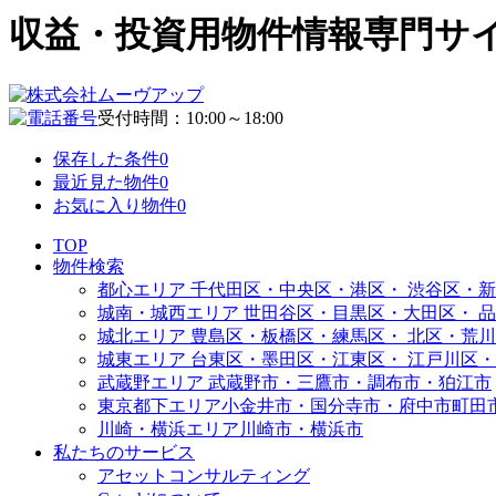
収益・投資用物件情報専門サイト | 
受付時間：10:00～18:00
保存した条件
0
最近見た物件
0
お気に入り物件
0
TOP
物件検索
都心エリア
千代田区・中央区・港区・
渋谷区・新
城南・城西エリア
世田谷区・目黒区・大田区・
品
城北エリア
豊島区・板橋区・練馬区・
北区・荒川
城東エリア
台東区・墨田区・江東区・
江戸川区・
武蔵野エリア
武蔵野市・三鷹市・調布市・
狛江市
東京都下エリア
小金井市・国分寺市・府中市
町田
川崎・横浜エリア
川崎市・横浜市
私たちのサービス
アセットコンサルティング