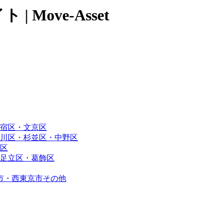
Move-Asset
宿区・文京区
川区・杉並区・中野区
区
足立区・葛飾区
市・西東京市その他