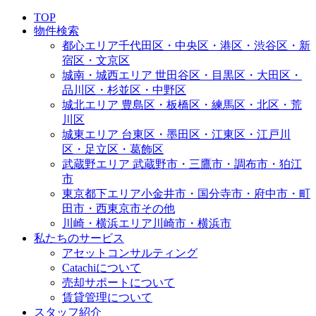
TOP
物件検索
都心エリア
千代田区・中央区・港区・渋谷区・新
宿区・文京区
城南・城西エリア
世田谷区・目黒区・大田区・
品川区・杉並区・中野区
城北エリア
豊島区・板橋区・練馬区・北区・荒
川区
城東エリア
台東区・墨田区・江東区・江戸川
区・足立区・葛飾区
武蔵野エリア
武蔵野市・三鷹市・調布市・狛江
市
東京都下エリア
小金井市・国分寺市・府中市・町
田市・西東京市その他
川崎・横浜エリア
川崎市・横浜市
私たちのサービス
アセットコンサルティング
Catachiについて
売却サポートについて
賃貸管理について
スタッフ紹介