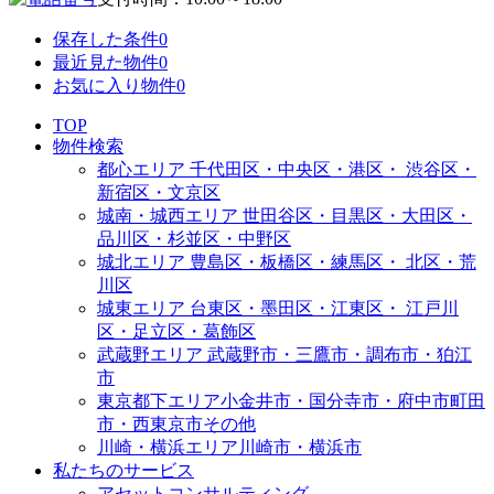
保存した条件
0
最近見た物件
0
お気に入り物件
0
TOP
物件検索
都心エリア
千代田区・中央区・港区・
渋谷区・
新宿区・文京区
城南・城西エリア
世田谷区・目黒区・大田区・
品川区・杉並区・中野区
城北エリア
豊島区・板橋区・練馬区・
北区・荒
川区
城東エリア
台東区・墨田区・江東区・
江戸川
区・足立区・葛飾区
武蔵野エリア
武蔵野市・三鷹市・調布市・
狛江
市
東京都下エリア
小金井市・国分寺市・府中市
町田
市・西東京市その他
川崎・横浜エリア
川崎市・横浜市
私たちのサービス
アセットコンサルティング