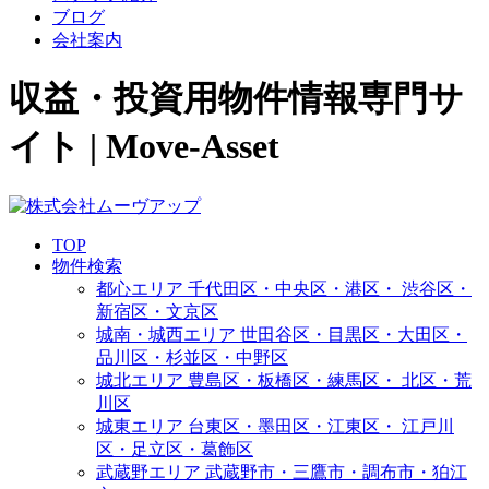
ブログ
会社案内
収益・投資用物件情報専門サ
イト | Move-Asset
TOP
物件検索
都心エリア
千代田区・中央区・港区・
渋谷区・
新宿区・文京区
城南・城西エリア
世田谷区・目黒区・大田区・
品川区・杉並区・中野区
城北エリア
豊島区・板橋区・練馬区・
北区・荒
川区
城東エリア
台東区・墨田区・江東区・
江戸川
区・足立区・葛飾区
武蔵野エリア
武蔵野市・三鷹市・調布市・
狛江