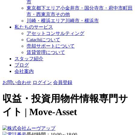
市
東京都下エリア
小金井市・国分寺市・府中市
町田
市・西東京市その他
川崎・横浜エリア
川崎市・横浜市
私たちのサービス
アセットコンサルティング
Catachiについて
売却サポートについて
賃貸管理について
スタッフ紹介
ブログ
会社案内
お問い合わせ
ログイン
会員登録
収益・投資用物件情報専門サ
イト | Move-Asset
受付時間：10:00～18:00