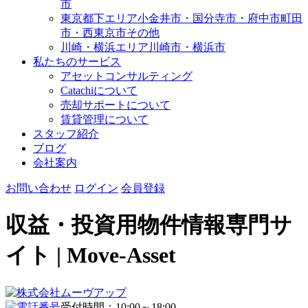
市
東京都下エリア
小金井市・国分寺市・府中市
町田
市・西東京市その他
川崎・横浜エリア
川崎市・横浜市
私たちのサービス
アセットコンサルティング
Catachiについて
売却サポートについて
賃貸管理について
スタッフ紹介
ブログ
会社案内
お問い合わせ
ログイン
会員登録
収益・投資用物件情報専門サ
イト | Move-Asset
受付時間：10:00～18:00