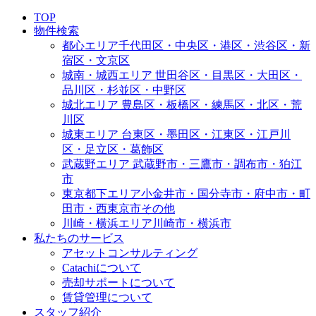
TOP
物件検索
都心エリア
千代田区・中央区・港区・渋谷区・新
宿区・文京区
城南・城西エリア
世田谷区・目黒区・大田区・
品川区・杉並区・中野区
城北エリア
豊島区・板橋区・練馬区・北区・荒
川区
城東エリア
台東区・墨田区・江東区・江戸川
区・足立区・葛飾区
武蔵野エリア
武蔵野市・三鷹市・調布市・狛江
市
東京都下エリア
小金井市・国分寺市・府中市・町
田市・西東京市その他
川崎・横浜エリア
川崎市・横浜市
私たちのサービス
アセットコンサルティング
Catachiについて
売却サポートについて
賃貸管理について
スタッフ紹介