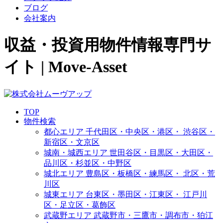
ブログ
会社案内
収益・投資用物件情報専門サ
イト | Move-Asset
TOP
物件検索
都心エリア
千代田区・中央区・港区・
渋谷区・
新宿区・文京区
城南・城西エリア
世田谷区・目黒区・大田区・
品川区・杉並区・中野区
城北エリア
豊島区・板橋区・練馬区・
北区・荒
川区
城東エリア
台東区・墨田区・江東区・
江戸川
区・足立区・葛飾区
武蔵野エリア
武蔵野市・三鷹市・調布市・
狛江