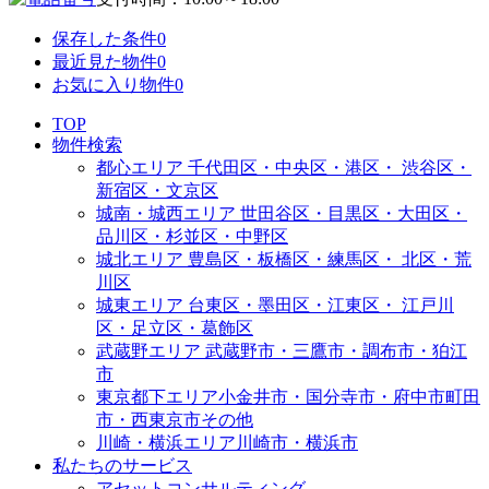
保存した条件
0
最近見た物件
0
お気に入り物件
0
TOP
物件検索
都心エリア
千代田区・中央区・港区・
渋谷区・
新宿区・文京区
城南・城西エリア
世田谷区・目黒区・大田区・
品川区・杉並区・中野区
城北エリア
豊島区・板橋区・練馬区・
北区・荒
川区
城東エリア
台東区・墨田区・江東区・
江戸川
区・足立区・葛飾区
武蔵野エリア
武蔵野市・三鷹市・調布市・
狛江
市
東京都下エリア
小金井市・国分寺市・府中市
町田
市・西東京市その他
川崎・横浜エリア
川崎市・横浜市
私たちのサービス
アセットコンサルティング