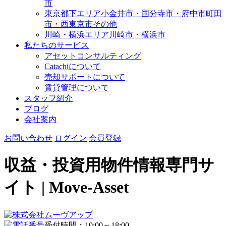
市
東京都下エリア
小金井市・国分寺市・府中市
町田
市・西東京市その他
川崎・横浜エリア
川崎市・横浜市
私たちのサービス
アセットコンサルティング
Catachiについて
売却サポートについて
賃貸管理について
スタッフ紹介
ブログ
会社案内
お問い合わせ
ログイン
会員登録
収益・投資用物件情報専門サ
イト | Move-Asset
受付時間：10:00～18:00