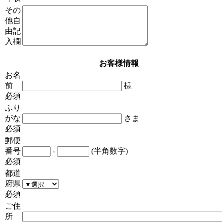
その
他自
由記
入欄
お客様情報
お名
前
様
必須
ふり
がな
さま
必須
郵便
番号
-
(半角数字)
必須
都道
府県
必須
ご住
所