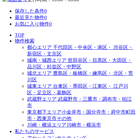
保存した条件
0
最近見た物件
0
お気に入り物件
0
TOP
物件検索
都心エリア
千代田区・中央区・港区・
渋谷区・
新宿区・文京区
城南・城西エリア
世田谷区・目黒区・大田区・
品川区・杉並区・中野区
城北エリア
豊島区・板橋区・練馬区・
北区・荒
川区
城東エリア
台東区・墨田区・江東区・
江戸川
区・足立区・葛飾区
武蔵野エリア
武蔵野市・三鷹市・調布市・
狛江
市
東京都下エリア
小金井市・国分寺市・府中市
町田
市・西東京市その他
川崎・横浜エリア
川崎市・横浜市
私たちのサービス
アセットコンサルティング