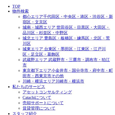
TOP
物件検索
都心エリア
千代田区・中央区・港区・渋谷区・新
宿区・文京区
城南・城西エリア
世田谷区・目黒区・大田区・
品川区・杉並区・中野区
城北エリア
豊島区・板橋区・練馬区・北区・荒
川区
城東エリア
台東区・墨田区・江東区・江戸川
区・足立区・葛飾区
武蔵野エリア
武蔵野市・三鷹市・調布市・狛江
市
東京都下エリア
小金井市・国分寺市・府中市・町
田市・西東京市その他
川崎・横浜エリア
川崎市・横浜市
私たちのサービス
アセットコンサルティング
Catachiについて
売却サポートについて
賃貸管理について
スタッフ紹介