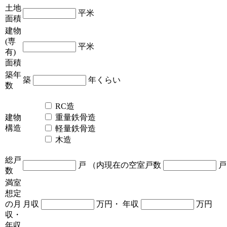
土地
平米
面積
建物
(専
平米
有)
面積
築年
築
年くらい
数
RC造
建物
重量鉄骨造
構造
軽量鉄骨造
木造
総戸
戸
（内現在の空室戸数
戸
数
満室
想定
の月
月収
万円・
年収
万円
収・
年収