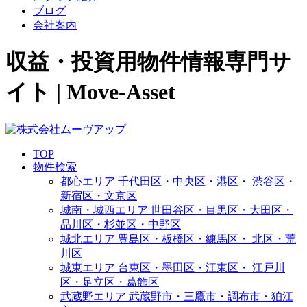
ブログ
会社案内
収益・投資用物件情報専門サ
イト | Move-Asset
TOP
物件検索
都心エリア
千代田区・中央区・港区・
渋谷区・
新宿区・文京区
城南・城西エリア
世田谷区・目黒区・大田区・
品川区・杉並区・中野区
城北エリア
豊島区・板橋区・練馬区・
北区・荒
川区
城東エリア
台東区・墨田区・江東区・
江戸川
区・足立区・葛飾区
武蔵野エリア
武蔵野市・三鷹市・調布市・
狛江