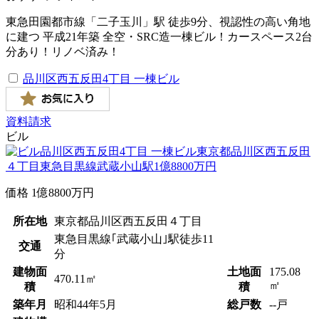
東急田園都市線「二子玉川」駅 徒歩9分、視認性の高い角地
に建つ 平成21年築 全空・SRC造一棟ビル！カースペース2台
分あり！リノベ済み！
品川区西五反田4丁目 一棟ビル
資料請求
ビル
価格
1
億
8800
万円
所在地
東京都品川区西五反田４丁目
東急目黒線｢武蔵小山｣駅徒歩11
交通
分
建物面
土地面
175.08
470.11㎡
㎡
積
積
築年月
昭和
44
年
5
月
総戸数
--戸