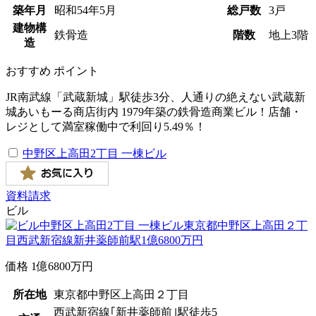
築年月
昭和
54
年
5
月
総戸数
3戸
建物構
鉄骨造
階数
地上3階
造
おすすめ
ポイント
JR南武線「武蔵新城」駅徒歩3分、人通りの絶えない武蔵新
城あいもーる商店街内 1979年築の鉄骨造商業ビル！店舗・
レジとして満室稼働中で利回り5.49％！
中野区上高田2丁目 一棟ビル
資料請求
ビル
価格
1
億
6800
万円
所在地
東京都中野区上高田２丁目
西武新宿線｢新井薬師前｣駅徒歩5