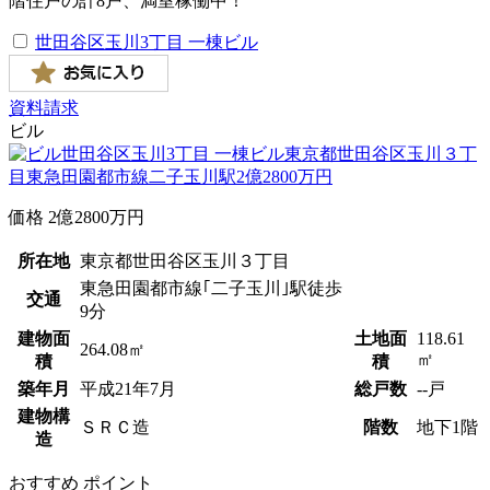
階住戸の計8戸、満室稼働中！
世田谷区玉川3丁目 一棟ビル
資料請求
ビル
価格
2
億
2800
万円
所在地
東京都世田谷区玉川３丁目
東急田園都市線｢二子玉川｣駅徒歩
交通
9分
建物面
土地面
118.61
264.08㎡
㎡
積
積
築年月
平成
21
年
7
月
総戸数
--戸
建物構
ＳＲＣ造
階数
地下1階
造
おすすめ
ポイント