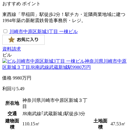
おすすめ
ポイント
東西線「早稲田」駅徒歩2分！駅チカ・近隣商業地域に建つ
1994年築の新耐震鉄骨造事務所・レジ。
川崎市中原区新城3丁目 一棟ビル
資料請求
ビル
価格
9980
万円
利回り
5.49
神奈川県川崎市中原区新城３丁
所在地
目
交通
JR南武線｢武蔵新城｣駅徒歩3分
建物面
土地面
110.15㎡
47.53㎡
積
積