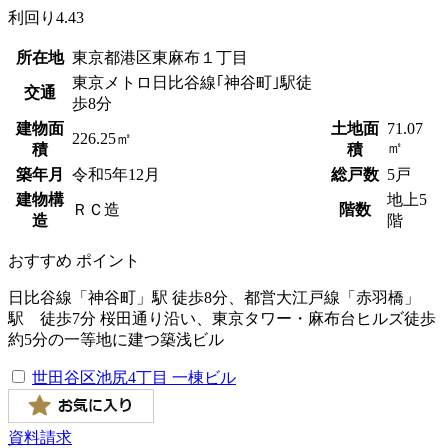
利回り
4.43
所在地
東京都港区東麻布１丁目
東京メトロ日比谷線｢神谷町｣駅徒
交通
歩8分
建物面
土地面
71.07
226.25㎡
㎡
積
積
築年月
令和
5
年
12
月
総戸数
5戸
建物構
地上5
ＲＣ造
階数
造
階
おすすめ
ポイント
日比谷線「神谷町」駅 徒歩8分、都営大江戸線「赤羽橋」
駅 徒歩7分 桜田通り沿い、東京タワー・麻布台ヒルズ徒歩
約5分の一等地に建つ築浅ビル
世田谷区池尻4丁目 一棟ビル
資料請求