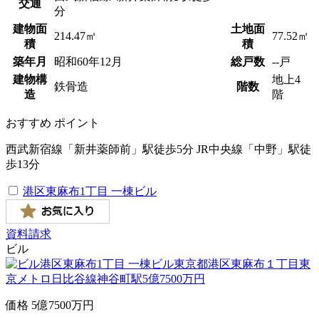
交通
分
建物面
土地面
214.47㎡
77.52㎡
積
積
築年月
昭和
60
年
12
月
総戸数
--戸
建物構
地上4
鉄骨造
階数
造
階
おすすめ
ポイント
西武新宿線「新井薬師前」駅徒歩5分 JR中央線「中野」駅徒
歩13分
港区東麻布1丁目 一棟ビル
資料請求
ビル
価格
5
億
7500
万円