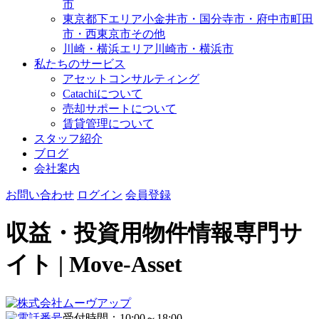
市
東京都下エリア
小金井市・国分寺市・府中市
町田
市・西東京市その他
川崎・横浜エリア
川崎市・横浜市
私たちのサービス
アセットコンサルティング
Catachiについて
売却サポートについて
賃貸管理について
スタッフ紹介
ブログ
会社案内
お問い合わせ
ログイン
会員登録
収益・投資用物件情報専門サ
イト | Move-Asset
受付時間：10:00～18:00