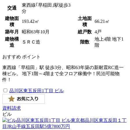
東西線｢早稲田｣駅徒歩3
交通
分
建物面
土地面
193.42㎡
66.21㎡
積
積
築年月
昭和
63
年
10
月
総戸数
4戸
建物構
地上4階 地下1
ＳＲＣ造
階数
造
階
おすすめ
ポイント
東西線「早稲田」駅 徒歩3分、昭和63年築の新耐震RC造一
棟ビル。 地下1階～4階まで全フロア稼働中！民泊可能物
件！
品川区東五反田1丁目 ビル
資料請求
ビル