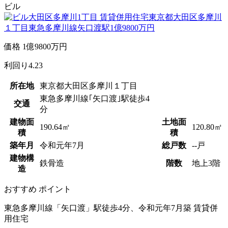
ビル
価格
1
億
9800
万円
利回り
4.23
所在地
東京都大田区多摩川１丁目
東急多摩川線｢矢口渡｣駅徒歩4
交通
分
建物面
土地面
190.64㎡
120.80㎡
積
積
築年月
令和
元
年
7
月
総戸数
--戸
建物構
鉄骨造
階数
地上3階
造
おすすめ
ポイント
東急多摩川線「矢口渡」駅徒歩4分、令和元年7月築 賃貸併
用住宅