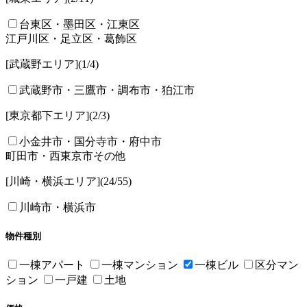
台東区・墨田区・江東区
江戸川区・足立区・葛飾区
[武蔵野エリア]
(1/
4
)
武蔵野市・三鷹市・調布市・狛江市
[東京都下エリア]
(2/
3
)
小金井市・国分寺市・府中市
町田市・西東京市その他
[川崎・横浜エリア]
(24/
55
)
川崎市・横浜市
物件種別
一棟アパート
一棟マンション
一棟ビル
区分マン
ション
一戸建
土地