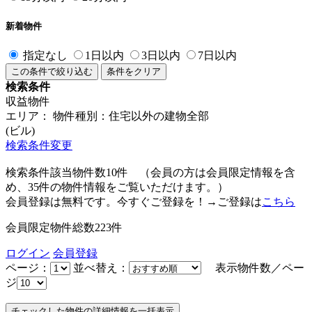
新着物件
指定なし
1日以内
3日以内
7日以内
この条件で絞り込む
条件をクリア
検索条件
収益物件
エリア：
物件種別：住宅以外の建物全部
(ビル)
検索条件変更
検索条件該当物件数
10
件
（会員の方は会員限定情報を含
め、
35
件の物件情報をご覧いただけます。）
会員登録は無料です。今すぐご登録を！→ご登録は
こちら
会員限定物件総数
223
件
ログイン
会員登録
ページ：
並べ替え：
表示物件数／ペー
ジ