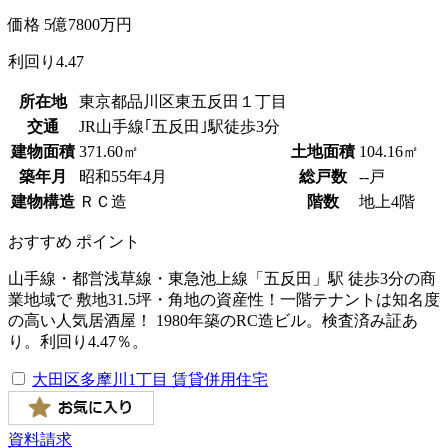
価格
5
億
7800
万円
利回り
4.47
所在地
東京都品川区東五反田１丁目
交通
JR山手線｢五反田｣駅徒歩3分
建物面積
371.60㎡
土地面積
104.16㎡
築年月
昭和
55
年
4
月
総戸数
--戸
建物構造
ＲＣ造
階数
地上4階
おすすめ
ポイント
山手線・都営浅草線・東急池上線「五反田」駅 徒歩3分の商
業地域で 敷地31.5坪・角地の資産性！一階テナントは知名度
の高い人気居酒屋！ 1980年築のRC造ビル。検査済み証あ
り。利回り4.47％。
大田区多摩川1丁目 賃貸併用住宅
資料請求