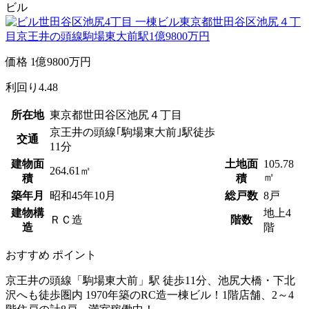
ビル
価格
1
億
9800
万円
利回り
4.48
所在地
東京都世田谷区池尻４丁目
京王井の頭線｢駒場東大前｣駅徒歩
交通
11分
建物面
土地面
105.78
264.61㎡
㎡
積
積
築年月
昭和
45
年
10
月
総戸数
8戸
建物構
地上4
ＲＣ造
階数
造
階
おすすめ
ポイント
京王井の頭線「駒場東大前」駅 徒歩11分、池尻大橋・下北
沢へも徒歩圏内 1970年築のRC造一棟ビル！1階店舗、2～4