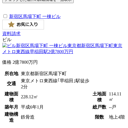
新宿区馬場下町 一棟ビル
資料請求
ビル
価格
2
億
7800
万円
所在地
東京都新宿区馬場下町
東京メトロ東西線｢早稲田｣駅徒歩
交通
2分
建物面
土地面
114.11
228.12㎡
㎡
積
積
築年月
平成
6
年
1
月
総戸数
--戸
建物構
鉄骨造
階数
地上4階
造