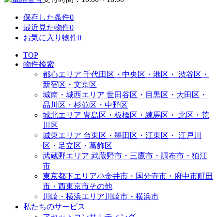
保存した条件
0
最近見た物件
0
お気に入り物件
0
TOP
物件検索
都心エリア
千代田区・中央区・港区・
渋谷区・
新宿区・文京区
城南・城西エリア
世田谷区・目黒区・大田区・
品川区・杉並区・中野区
城北エリア
豊島区・板橋区・練馬区・
北区・荒
川区
城東エリア
台東区・墨田区・江東区・
江戸川
区・足立区・葛飾区
武蔵野エリア
武蔵野市・三鷹市・調布市・
狛江
市
東京都下エリア
小金井市・国分寺市・府中市
町田
市・西東京市その他
川崎・横浜エリア
川崎市・横浜市
私たちのサービス
アセットコンサルティング