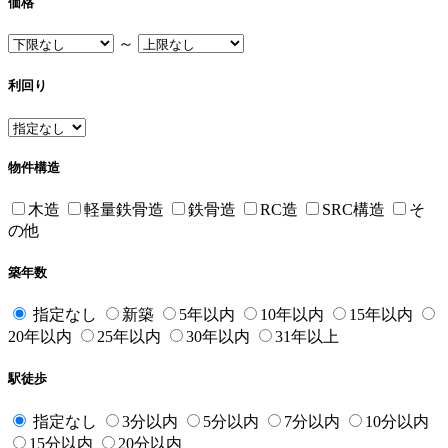
価格
～
利回り
物件構造
木造
軽量鉄骨造
鉄骨造
RC造
SRC構造
そ
の他
築年数
指定なし
新築
5年以内
10年以内
15年以内
20年以内
25年以内
30年以内
31年以上
駅徒歩
指定なし
3分以内
5分以内
7分以内
10分以内
15分以内
20分以内