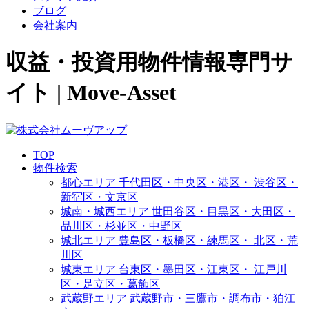
ブログ
会社案内
収益・投資用物件情報専門サ
イト | Move-Asset
TOP
物件検索
都心エリア
千代田区・中央区・港区・
渋谷区・
新宿区・文京区
城南・城西エリア
世田谷区・目黒区・大田区・
品川区・杉並区・中野区
城北エリア
豊島区・板橋区・練馬区・
北区・荒
川区
城東エリア
台東区・墨田区・江東区・
江戸川
区・足立区・葛飾区
武蔵野エリア
武蔵野市・三鷹市・調布市・
狛江