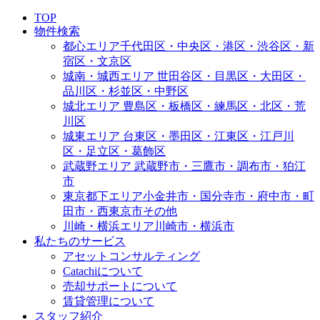
TOP
物件検索
都心エリア
千代田区・中央区・港区・渋谷区・新
宿区・文京区
城南・城西エリア
世田谷区・目黒区・大田区・
品川区・杉並区・中野区
城北エリア
豊島区・板橋区・練馬区・北区・荒
川区
城東エリア
台東区・墨田区・江東区・江戸川
区・足立区・葛飾区
武蔵野エリア
武蔵野市・三鷹市・調布市・狛江
市
東京都下エリア
小金井市・国分寺市・府中市・町
田市・西東京市その他
川崎・横浜エリア
川崎市・横浜市
私たちのサービス
アセットコンサルティング
Catachiについて
売却サポートについて
賃貸管理について
スタッフ紹介