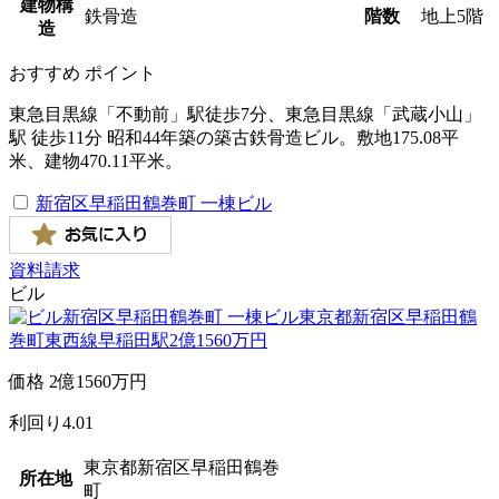
建物構
鉄骨造
階数
地上5階
造
おすすめ
ポイント
東急目黒線「不動前」駅徒歩7分、東急目黒線「武蔵小山」
駅 徒歩11分 昭和44年築の築古鉄骨造ビル。敷地175.08平
米、建物470.11平米。
新宿区早稲田鶴巻町 一棟ビル
資料請求
ビル
価格
2
億
1560
万円
利回り
4.01
東京都新宿区早稲田鶴巻
所在地
町