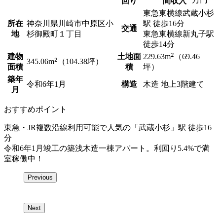
回り
間収入
東急東横線
武蔵小杉
所在
神奈川県川崎市中原区小
駅
徒歩16分
交通
地
杉御殿町１丁目
東急東横線
新丸子駅
徒歩14分
2
建物
土地面
229.63
m
（69.46
2
345.06
m
（104.38坪）
面積
積
坪）
築年
令和6年1月
構造
木造 地上3階建て
月
おすすめポイント
東急・JR複数沿線利用可能で人気の「武蔵小杉」駅 徒歩16
分
令和6年1月竣工の築浅木造一棟アパート。利回り5.4%で満
室稼働中！
Previous
Next