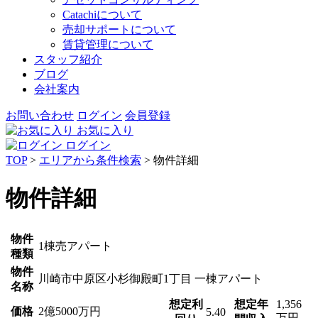
Catachiについて
売却サポートについて
賃貸管理について
スタッフ紹介
ブログ
会社案内
お問い合わせ
ログイン
会員登録
お気に入り
ログイン
TOP
>
エリアから条件検索
> 物件詳細
物件詳細
物件
1棟売アパート
種類
物件
川崎市中原区小杉御殿町1丁目 一棟アパート
名称
想定利
想定年
1,356
価格
2
億
5000
万円
5.40
万円