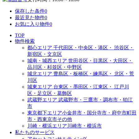
保存した条件
0
最近見た物件
0
お気に入り物件
0
TOP
物件検索
都心エリア
千代田区・中央区・港区・
渋谷区・
新宿区・文京区
城南・城西エリア
世田谷区・目黒区・大田区・
品川区・杉並区・中野区
城北エリア
豊島区・板橋区・練馬区・
北区・荒
川区
城東エリア
台東区・墨田区・江東区・
江戸川
区・足立区・葛飾区
武蔵野エリア
武蔵野市・三鷹市・調布市・
狛江
市
東京都下エリア
小金井市・国分寺市・府中市
町田
市・西東京市その他
川崎・横浜エリア
川崎市・横浜市
私たちのサービス
アセットコンサルティング