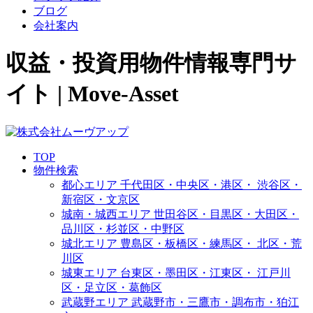
ブログ
会社案内
収益・投資用物件情報専門サ
イト | Move-Asset
TOP
物件検索
都心エリア
千代田区・中央区・港区・
渋谷区・
新宿区・文京区
城南・城西エリア
世田谷区・目黒区・大田区・
品川区・杉並区・中野区
城北エリア
豊島区・板橋区・練馬区・
北区・荒
川区
城東エリア
台東区・墨田区・江東区・
江戸川
区・足立区・葛飾区
武蔵野エリア
武蔵野市・三鷹市・調布市・
狛江