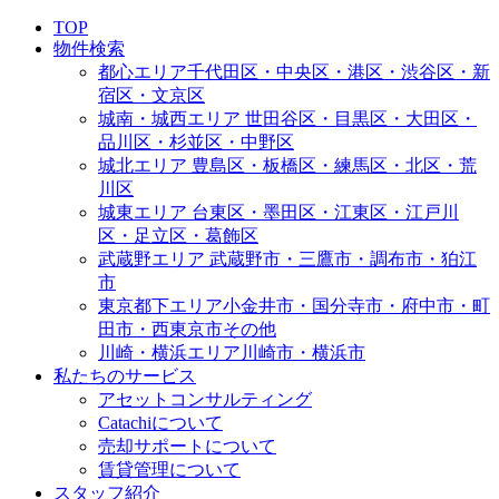
TOP
物件検索
都心エリア
千代田区・中央区・港区・渋谷区・新
宿区・文京区
城南・城西エリア
世田谷区・目黒区・大田区・
品川区・杉並区・中野区
城北エリア
豊島区・板橋区・練馬区・北区・荒
川区
城東エリア
台東区・墨田区・江東区・江戸川
区・足立区・葛飾区
武蔵野エリア
武蔵野市・三鷹市・調布市・狛江
市
東京都下エリア
小金井市・国分寺市・府中市・町
田市・西東京市その他
川崎・横浜エリア
川崎市・横浜市
私たちのサービス
アセットコンサルティング
Catachiについて
売却サポートについて
賃貸管理について
スタッフ紹介