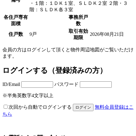
・１階：１ＤＫ１室、ＳＬＤＫ２室 ２階・３
階：ＳＬＤＫ各３室
各住戸専有
事務所戸
面積
数
取引有効
住戸数
9戸
2026年08月21日
期限
会員の方はログインして頂くと物件周辺地図が
ご覧いただけ
ます。
ログインする（登録済みの方）
ID/Email
パスワード
※半角英数字4文字以上
次回から自動でログインする
無料会員登録はこ
ちら