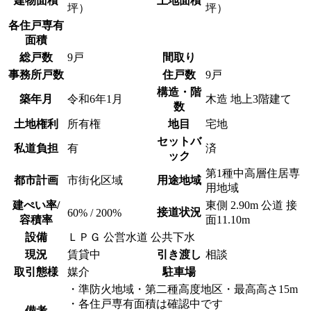
建物面積
土地面積
坪）
坪）
各住戸専有
面積
総戸数
9戸
間取り
事務所戸数
住戸数
9戸
構造・階
築年月
令和6年1月
木造 地上3階建て
数
土地権利
所有権
地目
宅地
セットバ
私道負担
有
済
ック
第1種中高層住居専
都市計画
市街化区域
用途地域
用地域
建ぺい率/
東側 2.90m 公道 接
接道状況
60% / 200%
容積率
面11.10m
設備
ＬＰＧ 公営水道 公共下水
現況
賃貸中
引き渡し
相談
取引態様
媒介
駐車場
・準防火地域・第二種高度地区・最高高さ15m
・各住戸専有面積は確認中です
備考