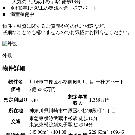
人気の「武蔵小杉」駅 徒歩16分
■ 令和6年1月竣工の築浅木造一棟アパート
■ 満室稼働中
物件・融資に関するご質問やその他ご相談など、
些細なことでも構いませんのでお気軽にお問合せください。
外観
物件詳細
物件名
川崎市中原区小杉御殿町1丁目 一棟アパート
価格
2
億
5000
万円
想定年間
想定利回り
1,356
万円
5.40
収入
所在地
神奈川県川崎市中原区小杉御殿町１丁目
東急東横線
武蔵小杉駅
徒歩16分
交通
東急東横線
新丸子駅
徒歩14分
2
2
345.06
m
（104.38
229.63
m
（69.46