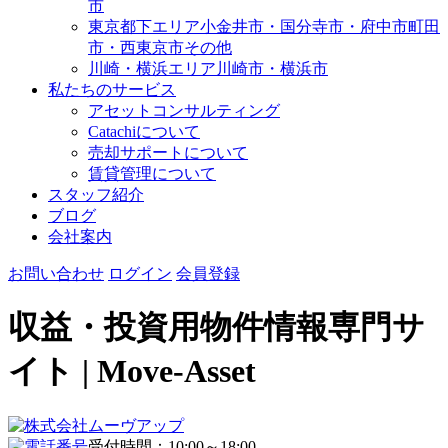
市
東京都下エリア
小金井市・国分寺市・府中市
町田
市・西東京市その他
川崎・横浜エリア
川崎市・横浜市
私たちのサービス
アセットコンサルティング
Catachiについて
売却サポートについて
賃貸管理について
スタッフ紹介
ブログ
会社案内
お問い合わせ
ログイン
会員登録
収益・投資用物件情報専門サ
イト | Move-Asset
受付時間：10:00～18:00