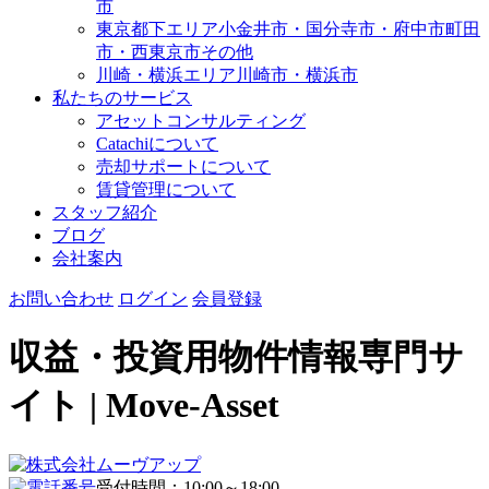
市
東京都下エリア
小金井市・国分寺市・府中市
町田
市・西東京市その他
川崎・横浜エリア
川崎市・横浜市
私たちのサービス
アセットコンサルティング
Catachiについて
売却サポートについて
賃貸管理について
スタッフ紹介
ブログ
会社案内
お問い合わせ
ログイン
会員登録
収益・投資用物件情報専門サ
イト | Move-Asset
受付時間：10:00～18:00