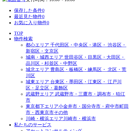
保存した条件
0
最近見た物件
0
お気に入り物件
0
TOP
物件検索
都心エリア
千代田区・中央区・港区・
渋谷区・
新宿区・文京区
城南・城西エリア
世田谷区・目黒区・大田区・
品川区・杉並区・中野区
城北エリア
豊島区・板橋区・練馬区・
北区・荒
川区
城東エリア
台東区・墨田区・江東区・
江戸川
区・足立区・葛飾区
武蔵野エリア
武蔵野市・三鷹市・調布市・
狛江
市
東京都下エリア
小金井市・国分寺市・府中市
町田
市・西東京市その他
川崎・横浜エリア
川崎市・横浜市
私たちのサービス
アセットコンサルティング