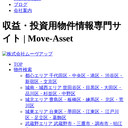
ブログ
会社案内
収益・投資用物件情報専門サ
イト | Move-Asset
TOP
物件検索
都心エリア
千代田区・中央区・港区・
渋谷区・
新宿区・文京区
城南・城西エリア
世田谷区・目黒区・大田区・
品川区・杉並区・中野区
城北エリア
豊島区・板橋区・練馬区・
北区・荒
川区
城東エリア
台東区・墨田区・江東区・
江戸川
区・足立区・葛飾区
武蔵野エリア
武蔵野市・三鷹市・調布市・
狛江