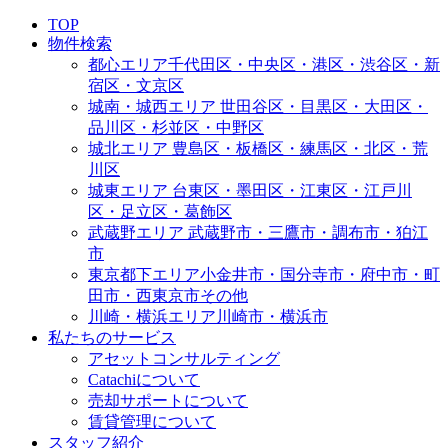
TOP
物件検索
都心エリア
千代田区・中央区・港区・渋谷区・新
宿区・文京区
城南・城西エリア
世田谷区・目黒区・大田区・
品川区・杉並区・中野区
城北エリア
豊島区・板橋区・練馬区・北区・荒
川区
城東エリア
台東区・墨田区・江東区・江戸川
区・足立区・葛飾区
武蔵野エリア
武蔵野市・三鷹市・調布市・狛江
市
東京都下エリア
小金井市・国分寺市・府中市・町
田市・西東京市その他
川崎・横浜エリア
川崎市・横浜市
私たちのサービス
アセットコンサルティング
Catachiについて
売却サポートについて
賃貸管理について
スタッフ紹介