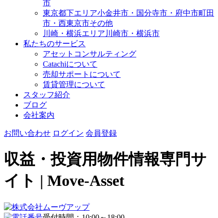
市
東京都下エリア
小金井市・国分寺市・府中市
町田
市・西東京市その他
川崎・横浜エリア
川崎市・横浜市
私たちのサービス
アセットコンサルティング
Catachiについて
売却サポートについて
賃貸管理について
スタッフ紹介
ブログ
会社案内
お問い合わせ
ログイン
会員登録
収益・投資用物件情報専門サ
イト | Move-Asset
受付時間：10:00～18:00