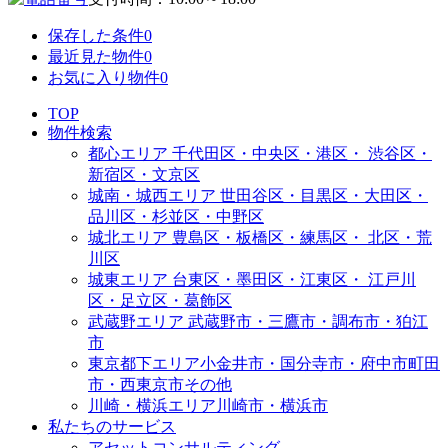
保存した条件
0
最近見た物件
0
お気に入り物件
0
TOP
物件検索
都心エリア
千代田区・中央区・港区・
渋谷区・
新宿区・文京区
城南・城西エリア
世田谷区・目黒区・大田区・
品川区・杉並区・中野区
城北エリア
豊島区・板橋区・練馬区・
北区・荒
川区
城東エリア
台東区・墨田区・江東区・
江戸川
区・足立区・葛飾区
武蔵野エリア
武蔵野市・三鷹市・調布市・
狛江
市
東京都下エリア
小金井市・国分寺市・府中市
町田
市・西東京市その他
川崎・横浜エリア
川崎市・横浜市
私たちのサービス
アセットコンサルティング