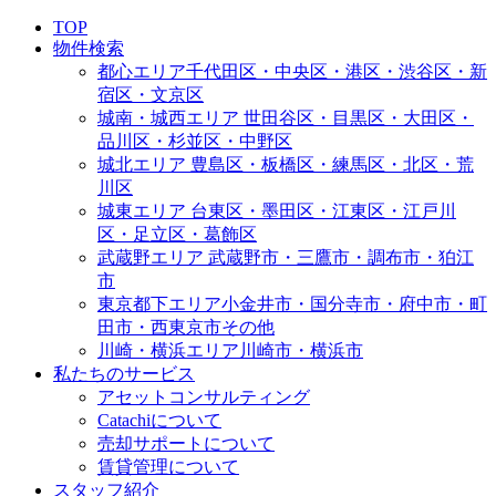
TOP
物件検索
都心エリア
千代田区・中央区・港区・渋谷区・新
宿区・文京区
城南・城西エリア
世田谷区・目黒区・大田区・
品川区・杉並区・中野区
城北エリア
豊島区・板橋区・練馬区・北区・荒
川区
城東エリア
台東区・墨田区・江東区・江戸川
区・足立区・葛飾区
武蔵野エリア
武蔵野市・三鷹市・調布市・狛江
市
東京都下エリア
小金井市・国分寺市・府中市・町
田市・西東京市その他
川崎・横浜エリア
川崎市・横浜市
私たちのサービス
アセットコンサルティング
Catachiについて
売却サポートについて
賃貸管理について
スタッフ紹介