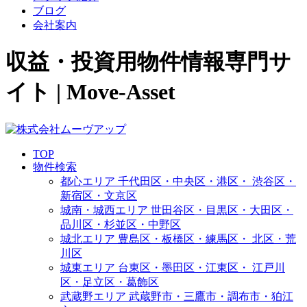
ブログ
会社案内
収益・投資用物件情報専門サ
イト | Move-Asset
TOP
物件検索
都心エリア
千代田区・中央区・港区・
渋谷区・
新宿区・文京区
城南・城西エリア
世田谷区・目黒区・大田区・
品川区・杉並区・中野区
城北エリア
豊島区・板橋区・練馬区・
北区・荒
川区
城東エリア
台東区・墨田区・江東区・
江戸川
区・足立区・葛飾区
武蔵野エリア
武蔵野市・三鷹市・調布市・
狛江