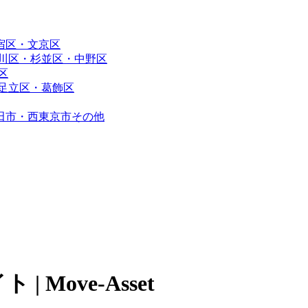
宿区・文京区
川区・杉並区・中野区
区
足立区・葛飾区
田市・西東京市その他
Move-Asset