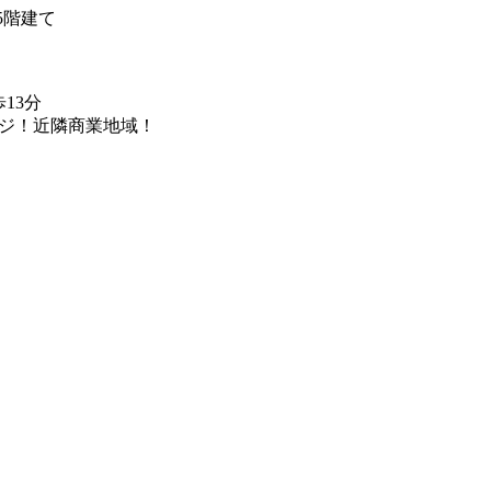
5階建て
13分
レジ！近隣商業地域！