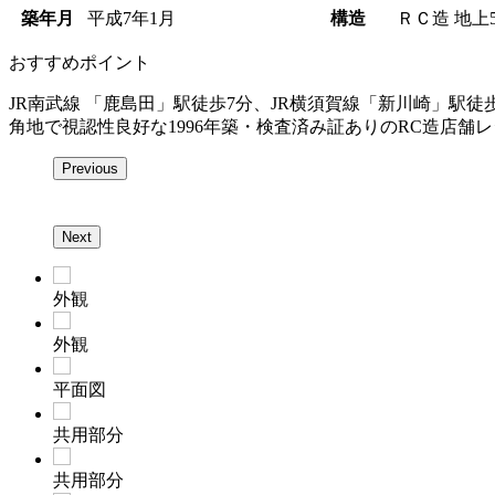
築年月
平成7年1月
構造
ＲＣ造 地上
おすすめポイント
JR南武線 「鹿島田」駅徒歩7分、JR横須賀線「新川崎」駅徒歩
角地で視認性良好な1996年築・検査済み証ありのRC造店舗
Previous
Next
外観
外観
平面図
共用部分
共用部分