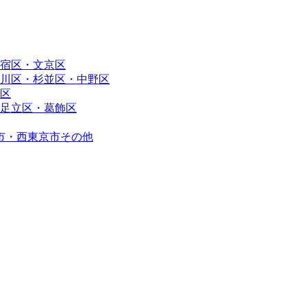
宿区・文京区
川区・杉並区・中野区
区
足立区・葛飾区
市・西東京市その他