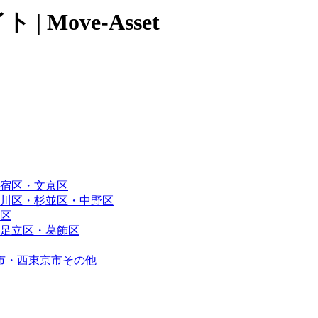
Move-Asset
宿区・文京区
川区・杉並区・中野区
区
足立区・葛飾区
市・西東京市その他