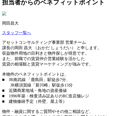
担当者からのベネフィットポイント
岡田昌大
スタッフ一覧へ
アセットコンサルティング事業部 営業チーム
課長の岡田 昌大 （おかだ しょうだい） と申します。
収益物件用地の目利きと物件探しが得意です。
また、前職での賃貸仲介営業経験を活かした
賃貸の相場観と賃貸マーケティングが強みです。
本物件のベネフィットポイントは、
■ JR南武線 「鹿島田」駅徒歩7分、
JR横須賀線「新川崎」駅徒歩13分
■ 近隣商業地域・角地の資産価値
■ 1996年築・検査済み証ありのRC造店舗レジ
■ 建物修繕予定（外壁、屋上等）
物件・融資に関するご質問やその他ご相談など、