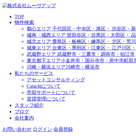
TOP
物件検索
都心エリア
千代田区・中央区・港区・
渋谷区・新
城南・城西エリア
世田谷区・目黒区・大田区・
品
城北エリア
豊島区・板橋区・練馬区・
北区・荒川
城東エリア
台東区・墨田区・江東区・
江戸川区・
武蔵野エリア
武蔵野市・三鷹市・調布市・
狛江市
東京都下エリア
小金井市・国分寺市・府中市
町田
川崎・横浜エリア
川崎市・横浜市
私たちのサービス
アセットコンサルティング
Catachiについて
売却サポートについて
賃貸管理について
スタッフ紹介
ブログ
会社案内
お問い合わせ
ログイン
会員登録