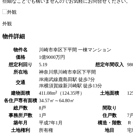
些細なことでも構いませんのでお気軽にお問合せください。
外観
物件詳細
物件名
川崎市幸区下平間 一棟マンション
価格
1
億
9000
万円
想定利回り
5.19
想定年間収入
98
所在地
神奈川県川崎市幸区下平間
JR南武線
鹿島田駅
徒歩7分
交通
JR横須賀線
新川崎駅
徒歩13分
2
建物面積
土地面積
411.08
m
（124.35坪）
12
各住戸専有面積
34.57㎡～64.80㎡
総戸数
8戸
間取り
事務所戸数
1戸
住戸数
7
築年月
平成7年1月
構造・階数
Ｒ
土地権利
所有権
地目
宅