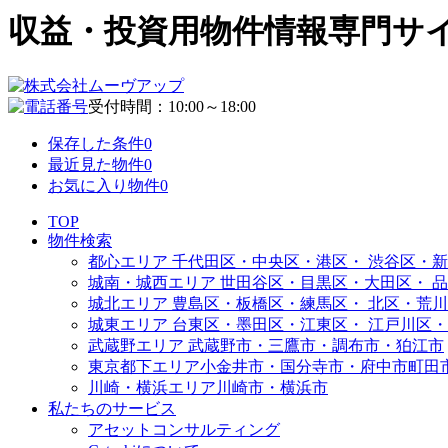
収益・投資用物件情報専門サイト | 
受付時間：10:00～18:00
保存した条件
0
最近見た物件
0
お気に入り物件
0
TOP
物件検索
都心エリア
千代田区・中央区・港区・
渋谷区・新
城南・城西エリア
世田谷区・目黒区・大田区・
品
城北エリア
豊島区・板橋区・練馬区・
北区・荒川
城東エリア
台東区・墨田区・江東区・
江戸川区・
武蔵野エリア
武蔵野市・三鷹市・調布市・
狛江市
東京都下エリア
小金井市・国分寺市・府中市
町田
川崎・横浜エリア
川崎市・横浜市
私たちのサービス
アセットコンサルティング