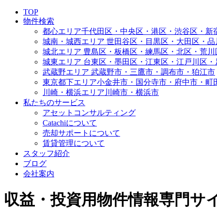
TOP
物件検索
都心エリア
千代田区・中央区・港区・渋谷区・新
城南・城西エリア
世田谷区・目黒区・大田区・品
城北エリア
豊島区・板橋区・練馬区・北区・荒川
城東エリア
台東区・墨田区・江東区・江戸川区・
武蔵野エリア
武蔵野市・三鷹市・調布市・狛江市
東京都下エリア
小金井市・国分寺市・府中市・町
川崎・横浜エリア
川崎市・横浜市
私たちのサービス
アセットコンサルティング
Catachiについて
売却サポートについて
賃貸管理について
スタッフ紹介
ブログ
会社案内
収益・投資用物件情報専門サイト | 