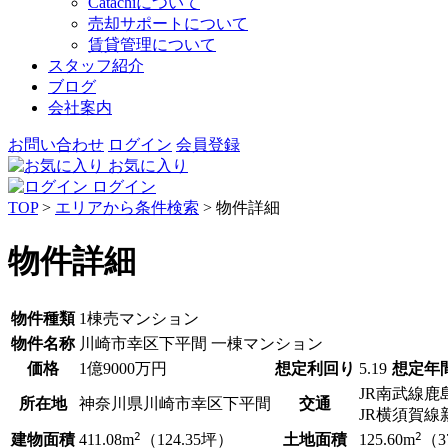
Catachiについて
売却サポートについて
賃貸管理について
スタッフ紹介
ブログ
会社案内
お問い合わせ
ログイン
会員登録
お気に入り
ログイン
TOP
>
エリアから条件検索
> 物件詳細
物件詳細
物件種類
1棟売マンション
物件名称
川崎市幸区下平間 一棟マンション
価格
1
億
9000
万円
想定利回り
5.19
想定年
JR南武線
鹿
所在地
神奈川県川崎市幸区下平間
交通
JR横須賀線
2
2
建物面積
土地面積
411.08
m
（124.35坪）
125.60
m
（3