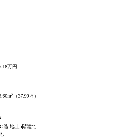
6.18
万円
2
5.60
m
（37.99坪）
戸
Ｃ造 地上5階建て
地